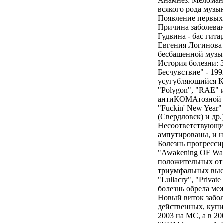
Анамнез: Меломани
всякого рода музы
Появление первых 
Причина заболева
Гудвина - бас гита
Евгения Логинова 
бесбашенной музы
История болезни: 
Бесчувствие" - 1992
усугубляющийся КО
"Polygon", "RAE" 
антиКОМАтозной те
"Fuckin' New Year"
(Свердловск) и д
Несоответствующие
ампутированы, и н
Болезнь прогресси
"Awakening OF Wax
положительных от
триумфальных выст
"Lullacry", "Priv
болезнь обрела ме
Новый виток заболе
действенных, куп
2003 на MC, а в 2