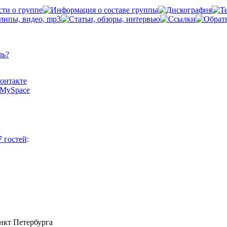
ль?
Контакте
а MySpace
7 гостей
:
анкт Петербурга