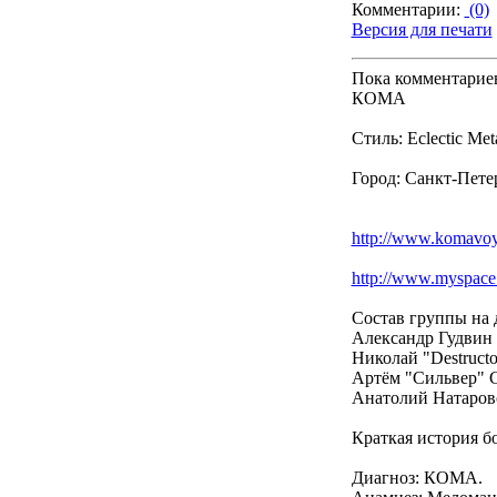
Комментарии:
(0)
Версия для печати
Пока комментарие
КОМА
Стиль: Eclectic Met
Город: Санкт-Пете
http://www.komavoy
http://www.myspac
Состав группы на
Александр Гудвин -
Николай "Destructo
Артём "Сильвер" С
Анатолий Натаров
Краткая история б
Диагноз: КОМА.