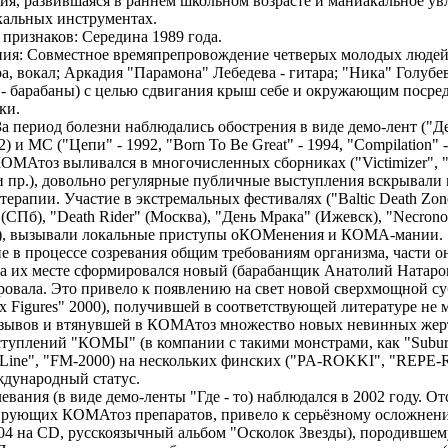
я, развившаяся в раннем школьном возрасте и маниакальное ув
кальных инструментах.
признаков: Середина 1989 года.
ния: Совместное времяпрепровождение четверых молодых людей
ра, вокал; Аркадия "Парамона" Лебедева - гитара; "Ника" Голубев
- барабаны) с целью сдвигания крыш себе и окружающим посред
ки.
За период болезни наблюдались обострения в виде демо-лент ("Д
) и МС ("Цепи" - 1992, "Born To Be Great" - 1994, "Compilation" -
МАтоз выливался в многочисленных сборниках ("Victimizer", "C
и пр.), довольно регулярные публичные выступления вскрывали 
рапии. Участие в экстремальных фестивалях ("Baltic Death Zone
 (СПб), "Death Rider" (Москва), "День Мрака" (Ижевск), "Necron
р.), вызывали локальные приступы оКОМенения и КОМА-мании.
 в процессе созревания общим требованиям организма, части о
а их месте сформировался новый (барабанщик Анатолий Натаров
ровала. Это привело к появлению на свет новой сверхмощной 
 Figures" 2000), получившей в соответствующей литературе не 
зывов и втянувшей в КОМАтоз множество новых невинных жерт
уплений "КОМЫ" (в компании с такими монстрами, как "Suburb
ate Line", "FM-2000) на нескольких финских ("PA-ROKKI", "REPE
ждународный статус.
вания (в виде демо-ленты "Где - то) наблюдался в 2002 году. От
ирующих КОМАтоз препаратов, привело к серьёзному осложне
004 на CD, русскоязычный альбом "Осколок Звезды), породившем