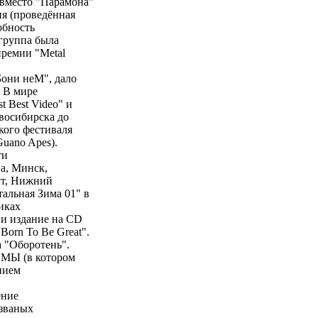
(вместо "Парамона"
ия (проведённая
обность
 группа была
премии "Metal
Бони неМ", дало
и В мире
t Best Video" и
восибирска до
кого фестиваля
Guano Apes).
ти
а, Минск,
ут, Нижний
альная Зима 01" в
иках
) и издание на CD
Born To Be Great".
а "Оборотень".
ОМЫ (в котором
нием
ение
азваных