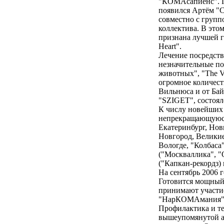
"КОМАсапиенс". По
появился Артём "С
совместно с групп
коллектива. В этом
признана лучшей г
Heart".
Лечение посредств
незначительные по
животных", "The Ver
огромное количест
Вильнюса и от Бай
"SZIGET", состояло
К числу новейших 
непрекращающуюся 
Екатеринбург, Нов
Новгород, Великие
Вологде, "Колбаса"
("Москваллика", "О
("Капкан-рекордз)
На сентябрь 2006 
Готовится мощный 
принимают участие
"НарКОМАмания"
Профилактика и т
вышеупомянутой ау