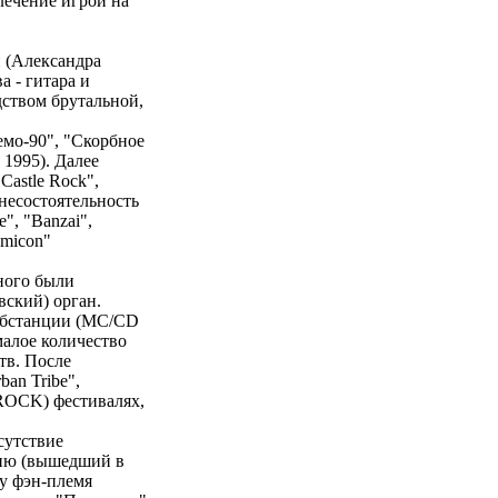
лечение игрой на
 (Александра
а - гитара и
ством брутальной,
емо-90", "Скорбное
 1995). Далее
astle Rock",
несостоятельность
", "Banzai",
omicon"
ного были
ский) орган.
субстанции (MC/CD
малое количество
в. После
an Tribe",
-ROCK) фестивалях,
сутствие
нию (вышедший в
у фэн-племя