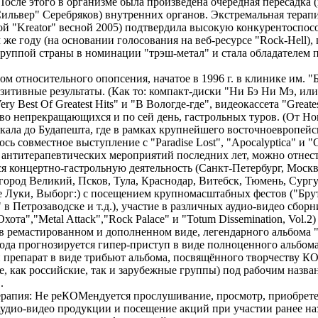
сле этого в организме была произведена очередная пересадка 
ильвер" Серебряков) внутренних органов. Экстремальная терап
ой "Kreator" весной 2005) подтвердила высокую конкурентоспос
 же году (на основании голосования на веб-ресурсе "Rock-Hell),
руппой страны в номинации "трэш-метал" и стала обладателем 
ом относительного опопсения, начатое в 1996 г. в клинике им. "
зитивные результаты. (Как то: компакт-диски "Ни Бэ Ни Мэ, ил
y Best Of Greatest Hits" и "В Вологде-где", видеокассета "Greates
во непрекращающихся и по сей день, гастрольных туров. (От Но
кала до Будапешта, где в рамках крупнейшего восточноевропейс
сь совместное выступление с "Paradise Lost", "Apocalyptica" и "
антитерапевтических мероприятий последних лет, можно отнес
концертно-гастрольную деятельность (Санкт-Петербург, Москв
город Великий, Псков, Тула, Краснодар, Витебск, Тюмень, Сург
 Луки, Выборг:) с посещением крупномасштабных фестов ("Брут
 в Петрозаводске и т.д.), участие в различных аудио-видео сборн
хота","Metal Attack","Rock Palace" и "Totum Dissemination, Vol.2
 в ремастированном и дополненном виде, легендарного альбома "
года прогнозируется гипер-приступ в виде полноценного альбом
препарат в виде трибьют альбома, посвящённого творчеству К
, как российские, так и зарубежные группы) под рабочим назва
.
ерапия: Не реКОМендуется прослушивание, просмотр, приобрет
дио-видео продукции и посещение акций при участии ранее н