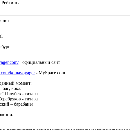
Рейтинг:
в нет
al
рбург
ager.com/
- официальный сайт
e.com/komavoyager
- MySpace.com
 данный момент:
 бас, вокал
r" Голубев - гитара
еребряков - гитара
ский – барабаны
олезни: