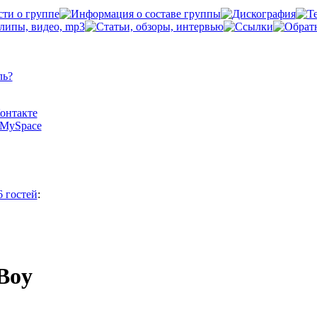
ль?
Контакте
а MySpace
6 гостей
:
 Boy