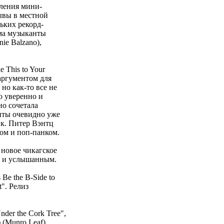
вления мини-
зывы в местной
ьких рекорд-
ма музыканты
ie Balzano),
 This to Your
аргументом для
но как-то все не
о уверенно и
но сочетала
нты очевидно уже
нк. Питер Вэнтц
ром и поп-панком.
новое чикагское
м и услышанным.
Be the B-Side to
". Релиз
der the Cork Tree",
 (Munro Leaf).