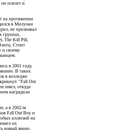
 он освоит и
кт на протяжении
дился в Милуоки
ирил, не признавал
х группах,
 The Kill Pill,
 Вэнтц. Стоит
е и своему
рианцем.
сь в 2001 году,
звание. В таких
ов в колледже
крикнул: "Fall Out
не имел, откуда
енем наградили
и, а в 2002-м
ов Fall Out Boy и
особых иллюзий на
зошел их
ать новый мини-