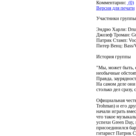
Комментарии:
(0)
Версия для печати
Участники группы 
Эндрю Харли: Dru
Джозеф Троман: Gui
Патрик Cтамп: Voca
Питер Венц: Bass/V
История группы
"Мы, может быть, 
необычные обстояте
Правда, заурядност
На самом деле они
столько дел сразу
Официальная честь
Trohman) и его дру
начали играть вмес
что такое музыкал
успехи Green Day, 
присоединился бар
гитарист Патрик Ст