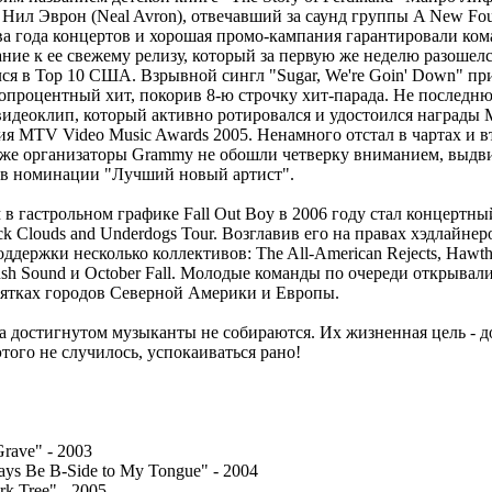
Нил Эврон (Neal Avron), отвечавший за саунд группы A New Fou
ва года концертов и хорошая промо-кампания гарантировали ком
ние к ее свежему релизу, который за первую же неделю разошел
ся в Тор 10 США. Взрывной сингл "Sugar, We're Goin' Down" при
опроцентный хит, покорив 8-ю строчку хит-парада. Не последню
идеоклип, который активно ротировался и удостоился награды
я MTV Video Music Awards 2005. Ненамного отстал в чартах и в
аже организаторы Grammy не обошли четверку вниманием, выдв
 в номинации "Лучший новый артист".
в гастрольном графике Fall Out Boy в 2006 году стал концертны
k Clouds аnd Underdogs Tour. Возглавив его на правах хэдлайнер
ддержки несколько коллективов: The All-American Rejects, Hawth
 Hush Sound и October Fall. Молодые команды по очереди открывал
ятках городов Северной Америки и Европы.
а достигнутом музыканты не собираются. Их жизненная цель - д
этого не случилось, успокаиваться рано!
Grave" - 2003
ays Be B-Side to My Tongue" - 2004
k Tree" - 2005