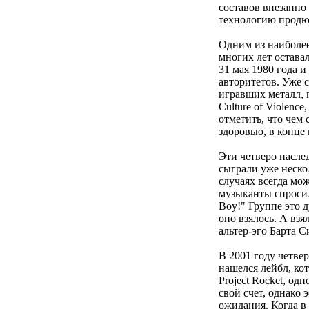
составов внезапно
технологию продю
Одним из наиболее
многих лет остава
31 мая 1980 года 
авторитетов. Уже 
игравших металл, пан
Culture of Violenc
отметить, что чем 
здоровью, в конце
Эти четверо насле
сыграли уже неско
случаях всегда мож
музыканты спросили
Boy!" Группе это д
оно взялось. А вз
альтер-эго Барта 
В 2001 году четвер
нашелся лейбл, кот
Project Rocket, о
свой счет, однако 
ожидания. Когда в 