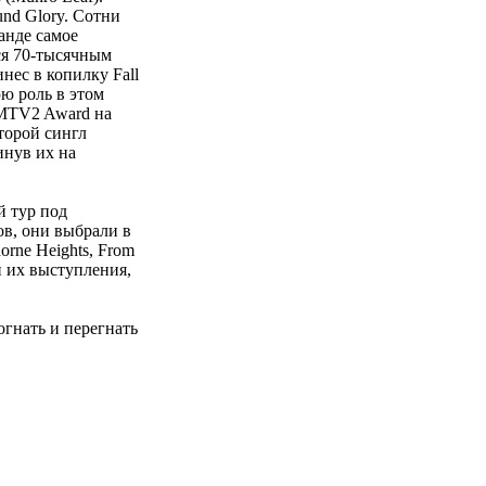
nd Glory. Сотни
анде самое
ся 70-тысячным
нес в копилку Fall
ю роль в этом
 MTV2 Award на
торой сингл
инув их на
й тур под
ов, они выбрали в
orne Heights, From
и их выступления,
огнать и перегнать