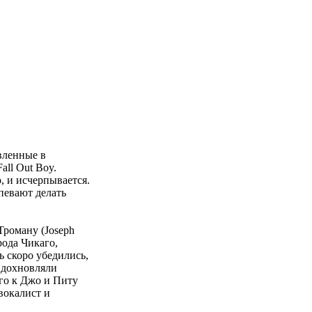
вленные в
all Out Boy.
, и исчерпывается.
певают делать
Троману (Joseph
рода Чикаго,
ь скоро убедились,
вдохновляли
ого к Джо и Питу
вокалист и