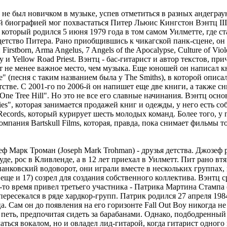
 не был новичком в музыке, успев отметиться в разных андеграу
биографией мог похвастаться Питер Льюис Кингстон Вэнтц III 
), который родился 5 июня 1979 года в том самом Уилметте, где ст
детство Питера. Рано приобщившись к чикагской панк-сцене, он
irstborn, Arma Angelus, 7 Angels of the Apocalypse, Culture of Viole
y и Yellow Road Priest. Вэнтц - бас-гитарист и автор текстов, при
т не менее важное место, чем музыка. Еще юношей он написал к
ide" (песня с таким названием была у The Smiths), в которой опи
стве. С 2001-го по 2006-й он напишет еще две книги, а также с
"One Tree Hill". Но это не все его славные начинания. Вэнтц ос
tries", которая занимается продажей книг и одежды, у него есть с
ecords, который курирует шесть молодых команд. Более того, у 
мпания Bartskull Films, которая, правда, пока снимает фильмы то
ф Марк Троман (Joseph Mark Trohman) - друзья детства. Джозеф 
уде, рос в Кливленде, а в 12 лет приехал в Уилметт. Пит рано вт
панковский водоворот, они играли вместе в нескольких группах
еще и 17) созрел для создания собственного коллектива. Вэнтц с
-то время привел третьего участника - Патрика Мартина Стампа (
пересекался в ряде хардкор-групп. Патрик родился 27 апреля 19
а. Сам он до появления на его горизонте Fall Out Boy никогда не
 петь, предпочитая сидеть за барабанами. Однако, подбодренный
аться вокалом, но и овладел лид-гитарой, когда гитарист одного