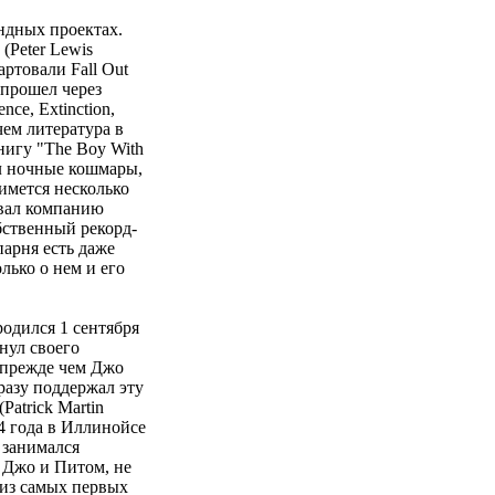
ндных проектах.
(Peter Lewis
артовали Fall Out
 прошел через
nce, Extinction,
чем литература в
нигу "The Boy With
сал ночные кошмары,
нимется несколько
новал компанию
обственный рекорд-
парня есть даже
лько о нем и его
родился 1 сентября
янул своего
, прежде чем Джо
разу поддержал эту
Patrick Martin
84 года в Иллинойсе
 занимался
 Джо и Питом, не
 из самых первых