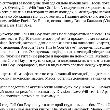
то ситуация за последние полгода сильно изменилась. После поя
Boy's Evening Out With Your Girlfriend", получившего хорошие от
Boy уже вышли из категории темных лошадок, и менеджеры нескол
ктивно обхаживать молодую команду. Издание дебютного альбо
ому лейблу Fueled By Ramen, основанному Винни Бальзано (Vinn
пы Less Than Jake.
дискографии Fall Out Boy появился полноформатный альбом "Take
асветился в Тор 10 независимого рейтинга продаж и стал веским 
land Records, который давно положил глаз на чикагский квартет, 
 отношения. Альбом "Take This to Your Grave" прозвучал довольн
ногих критиков. Эта крепкая подборка панк-мелодий убедитель
ию, плотные гитарные риффы и пародию на поп-клише. Музыка
ия Green Day, чья музыка когда-то вдохновила их взяться за па
l Out Boy "софткором", имея в виду нечто среднее между хардко
цертный марафон, честно отработанный командой, представил 
оким панковским массам. Массы остались довольны увиденны
уппа представила акустический мини-диск "My Heart Will Always 
й включал римейк классики Joy Division "Love Will Tear Us Apart
ной популярностью в панк-коммуне.
 года Fall Out Boy выпустили второй студийный альбом "From Un
им названием детской книге "The Story of Ferdinand" Манро Лиф