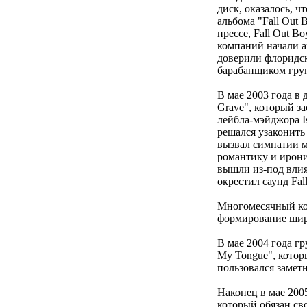
диск, оказалось, ч
альбома "Fall Out 
прессе, Fall Out 
компаний начали а
доверили флоридск
барабанщиком груп
В мае 2003 года в 
Grave", который з
лейбла-мэйджора Is
решался узаконить
вызвал симпатии м
романтику и ирон
вышли из-под влиян
окрестил саунд Fal
Многомесячный кон
формирование шир
В мае 2004 года гр
My Tongue", которы
пользовался замет
Наконец в мае 2005
который обязан сво