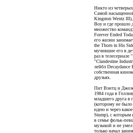
Никто из четверых
Самой насыщенной 
Kingston Wentz III
Boy и где прошло 
множество команд: F
Forever Ended Toda
его жизни занимае
the Thorn in His S
мучившие его в дет
раз в телесериале 
"Clandestine Indus
лейбл Decaydance R
собственная киноко
друзьях.
Пит Вэнтц и Джозе
1984 года в Голлив
младшего друга в 
(которому не было 
идею и через какое
Stump), с которым 
в семье фольк-певц
музыкой и не умел
только начал заним