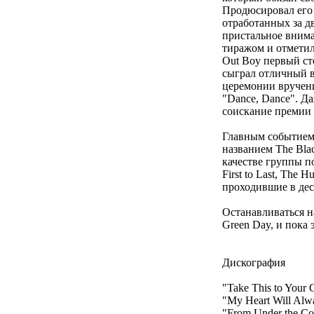
Продюсировал его 
отработанных за д
пристальное внима
тиражом и отметил
Out Boy первый ст
сыграл отличный в
церемонии вручени
"Dance, Dance". Д
соискание премии
Главным событием 
названием The Blac
качестве группы по
First to Last, The
проходившие в дес
Останавливаться н
Green Day, и пока 
Дискография
"Take This to Your 
"My Heart Will Alw
"From Under the Cor