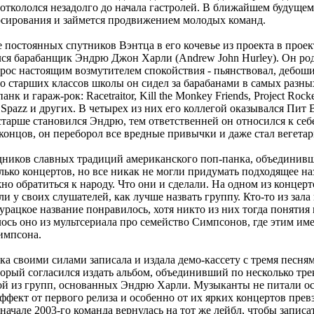
 откололся незадолго до начала гастролей. В ближайшем будущем
сирования и займется продвижением молодых команд.
 постоянных спутников Вэнтца в его кочевье из проекта в прое
лся барабанщик Эндрю Джон Харли (Andrew John Hurley). Он ро
и рос настоящим возмутителем спокойствия - пьянствовал, дебош
со старших классов школы он сидел за барабанами в самых разны
к и гараж-рок: Racetraitor, Kill the Monkey Friends, Project Rocket,
e, Spazz и других. В четырех из них его коллегой оказывался Пит
старше становился Эндрю, тем ответственней он относился к себ
 концов, он переборол все вредные привычки и даже стал вегета
дников славных традиций американского поп-панка, объединивши
лько концертов, но все никак не могли придумать подходящее на
но обратиться к народу. Что они и сделали. На одном из концерт
 у своих слушателей, как лучше назвать группу. Кто-то из зала 
урацкое название понравилось, хотя никто из них тогда понятия 
ялось оно из мультсериала про семейство Симпсонов, где этим им
Симпсона.
ка своими силами записала и издала демо-кассету с тремя песням
орый согласился издать альбом, объединивший по несколько трек
дной из групп, основанных Эндрю Харли. Музыканты не питали 
эффект от первого релиза и особенно от их ярких концертов прев
начале 2003-го команда вернулась на тот же лейбл, чтобы запис