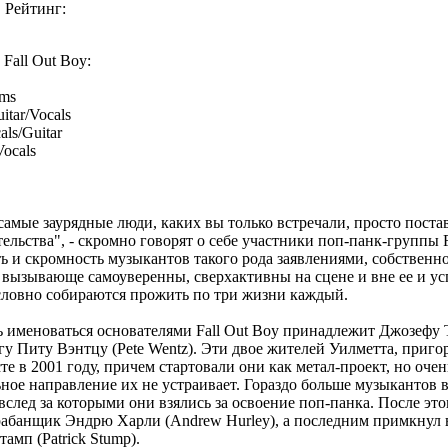
Рейтинг:
Fall Out Boy:
ms
tar/Vocals
ls/Guitar
ocals
самые заурядные люди, каких вы только встречали, просто поста
льства", - скромно говорят о себе участники поп-панк-группы F
ь и скромность музыкантов такого рода заявлениями, собственно
 вызывающе самоуверенны, сверхактивны на сцене и вне ее и ус
, словно собираются прожить по три жизни каждый.
 именоваться основателями Fall Out Boy принадлежит Джозефу 
гу Питу Вэнтцу (Pete Wentz). Эти двое жителей Уилметта, приго
те в 2001 году, причем стартовали они как метал-проект, но очен
ьное направление их не устраивает. Гораздо больше музыкантов 
вслед за которыми они взялись за освоение поп-панка. После эт
абанщик Эндрю Харли (Andrew Hurley), а последним примкнул 
амп (Patrick Stump).