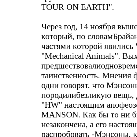
TOUR ON EARTH".
Через год, 14 ноября выш
который, по словамБрайа
частями которой явились "
"Mechanical Animals". Вы
предшествовалиодновреме
таинственность. Мнения ф
одни говорят, что Мэнсон
породилибезликую вещь, 
"HW" настоящим апофео
MANSON. Как бы то ни бы
незакончена, а его насто
распробовать -Мэнсоны, к