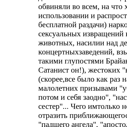
обвиняли во всем, на что 
использовании и распрост
бесплатной раздачи) нарк
сексуальных извращений н
животных, насилии над де
концертныхзаведений, взы
такими глупостями Брайан
Сатанист он!), жестоких "
(скорее,все было как раз 
малолетних призывами "уб
потом и себя заодно", "на
сестер"... Чего имтолько 
отразить приближающегося
"падшего ангела", "апосто