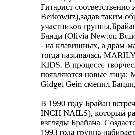
Гитарист соответственно 
Berkowitz),задав таким о
участников группы,Брайан
Банди (Olivia Newton Bundy
- на клавишных, а драм-м
тогда называлась MAR
KIDS. В процессе творчес
появляются новые лица: M
Gidget Gein сменил Банди,
В 1990 году Брайан встреч
INCH NAILS), который ра
взгляды Брайана. Создает
1993 года группа набирае