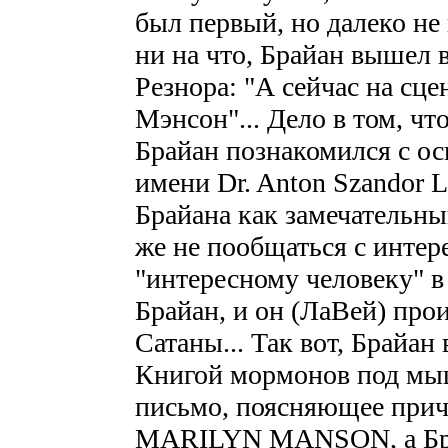
был первый, но далеко не
ни на что, Брайан вышел в
Резнора: "А сейчас на сц
Мэнсон"... Дело в том, чт
Брайан познакомился с о
имени Dr. Anton Szandor 
Брайана как замечательны
же не пообщаться с инте
"интересному человеку" в
Брайан, и он (ЛаВей) про
Сатаны... Так вот, Брайа
Книгой мормонов под мыш
письмо, поясняющее прич
MARILYN MANSON, а Бра