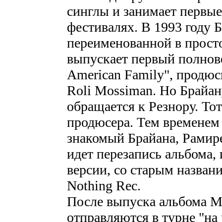
синглы и занимает первы
фестивалях. В 1993 году Б
переименованной в про
выпускает первый полнове
American Family", продю
Roli Mossiman. Но Брайану
обращается к Резнору. То
продюсера. Тем временем
знакомый Брайана, Рамирез
идет перезапись альбома, 
версии, со старым названи
Nothing Rec.
После выпуска альбом
отправляются в турне "на 