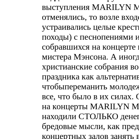
выступления MARILYN M
отменялись, то возле вхо
устраивались целые крест
походы) с песнопениями 
собравшихся на концерте и
мистера Мэнсона. А иногд
христианские собрания в
праздника как альтернатив
чтобыпереманить молоде
все, что было в их силах.
на концерты MARILYN MA
находили СТОЛЬКО денег)
бредовые мысли, как пре
концертных залов занять 