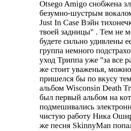
Otsego Amigo снобжена з
безумно-шустрым вокалом 
Just In Case Вэйн тихонеч
твоей задницы" . Тем не м
будете сильно удивлены 
группа немного подстрахо
уход Триппа уже "за все р
же стоит уваженья, можно 
пришелся бы по вкусу те
альбом Wisconsin Death Tr
был первый альбом на ко
подмешивались электрон
чистую работу Ника Ошир
же песня SkinnyMan попал