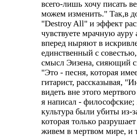
всего-лишь хочу писать в
можем изменить." Так,в д
"Destroy All" и эффект рас
чувствуете мрачную ауру а
вперед ныряют в искривл
единственный с совестью,
смысл Эизена, сияющий ск
"Это - песня, которая име
гитарист, рассказывая, "И
видеть вне этого мертвого
я написал - философские; 
культура были убиты из-з
которая только разрушает
живем в мертвом мире, и т