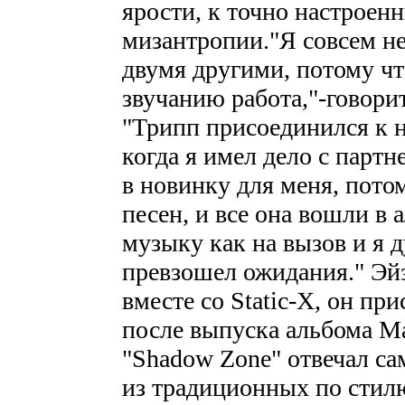
ярости, к точно настрое
мизантропии."Я совсем не
двумя другими, потому чт
звучанию работа,"-говори
"Трипп присоединился к на
когда я имел дело с парт
в новинку для меня, пото
песен, и все она вошли в 
музыку как на вызов и я д
превзошел ожидания." Эйз
вместе со Static-X, он пр
после выпуска альбома Ma
"Shadow Zone" отвечал са
из традиционных по стилю