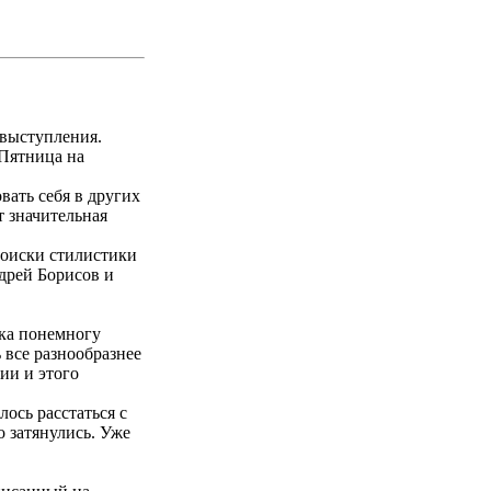
выступления.
 Пятница на
вать себя в других
 значительная
поиски стилистики
дрей Борисов и
ика понемногу
 все разнообразнее
ии и этого
ось расстаться с
 затянулись. Уже