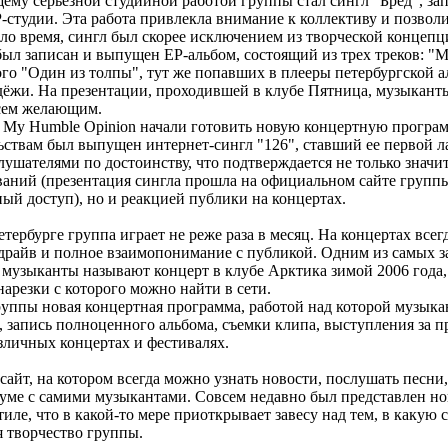
ему серьёзной студийной работой группы стал сингл "Бред", за
студии. Эта работа привлекла внимание к коллективу и позволил
ало время, сингл был скорее исключением из творческой концеп
был записан и выпущен ЕР-альбом, состоящий из трех треков: "М
ого "Один из толпы", тут же попавших в плееры петербургской 
ёжи. На презентации, проходившей в клубе Пятница, музыкант
всем желающим.
n My Humble Opinion начали готовить новую концертную програ
ьствам был выпущен интернет-сингл "126", ставший ее первой л
лушателями по достоинству, что подтверждается не только значи
ваний (презентация сингла прошла на официальном сайте группы
ый доступ), но и реакцией публики на концертах.
ербурге группа играет не реже раза в месяц. На концертах всег
 драйв и полное взаимопонимание с публикой. Одним из самых
музыканты называют концерт в клубе Арктика зимой 2006 года
нарезки с которого можно найти в сети.
руппы новая концертная программа, работой над которой музык
, запись полноценного альбома, съемки клипа, выступления за п
азличных концертах и фестивалях.
сайт, на котором всегда можно узнать новости, послушать песни,
уме с самими музыкантами. Совсем недавно был представлен но
ле, что в какой-то мере приоткрывает завесу над тем, в какую 
я творчество группы.