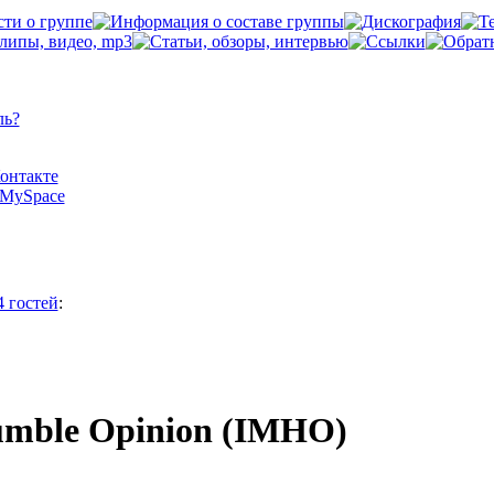
ль?
Контакте
а MySpace
4 гостей
:
umble Opinion (IMHO)