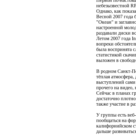
Первой по-настоящ
небезызвестной RP-
Однако, как показ
Весной 2007 года 
"Океан" и заглавн
настроенной молод
раздавали диски 
Летом 2007 года I
вопреки обстоятел
была воспринята с
статистикой скачи
выложен в свободн
В родном Санкт-Пет
тёплая атмосфера,
выступлений сами 
прочего на видео, 
Сейчас в планах г
достаточно плотно
также участие в р
У группы есть веб-
пообщаться на фор
калифорнийском сти
дальше развиватьс