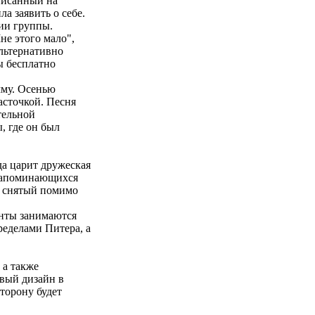
писанный на
а заявить о себе.
ции группы.
не этого мало",
альтернативно
ы бесплатно
мму. Осенью
асточкой. Песня
тельной
, где он был
да царит дружеская
 запоминающихся
, снятый помимо
анты занимаются
ределами Питера, а
 а также
вый дизайн в
сторону будет