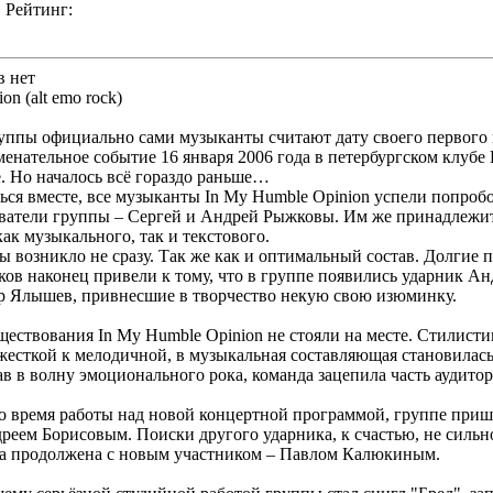
Рейтинг:
в нет
n (alt emo rock)
ппы официально сами музыканты считают дату своего первого 
менательное событие 16 января 2006 года в петербургском клубе
. Но началось всё гораздо раньше…
ься вместе, все музыканты In My Humble Opinion успели попробо
ватели группы – Сергей и Андрей Рыжковы. Им же принадлежит
как музыкального, так и текстового.
ы возникло не сразу. Так же как и оптимальный состав. Долгие 
в наконец привели к тому, что в группе появились ударник Ан
р Ялышев, привнесшие в творчество некую свою изюминку.
уществования In My Humble Opinion не стояли на месте. Стилист
 жесткой к мелодичной, в музыкальная составляющая становилась
ав в волну эмоционального рока, команда зацепила часть аудитор
во время работы над новой концертной программой, группе пришл
еем Борисовым. Поиски другого ударника, к счастью, не сильно
ла продолжена с новым участником – Павлом Калюкиным.