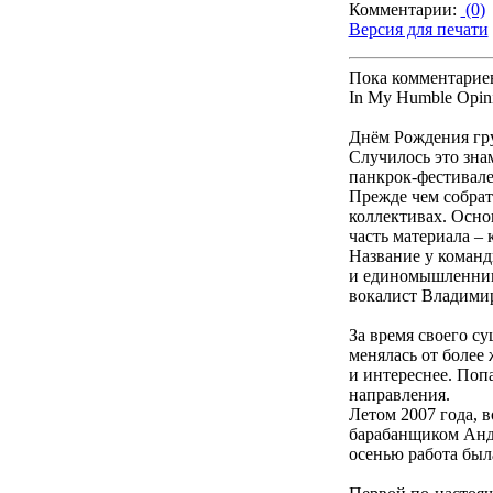
Комментарии:
(0)
Версия для печати
Пока комментарие
In My Humble Opinio
Днём Рождения гру
Случилось это зна
панкрок-фестивале
Прежде чем собрат
коллективах. Осно
часть материала – 
Название у команд
и единомышленнико
вокалист Владими
За время своего с
менялась от более
и интереснее. Поп
направления.
Летом 2007 года, 
барабанщиком Андр
осенью работа бы