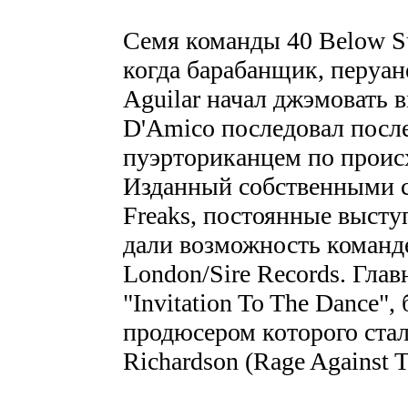
Семя команды 40 Below S
когда барабанщик, перуан
Aguilar начал джэмовать вм
D'Amico последовал после 
пуэрториканцем по происх
Изданный собственными с
Freaks, постоянные высту
дали возможность команде
London/Sire Records. Гла
"Invitation To The Dance",
продюсером которого ста
Richardson (Rage Against T