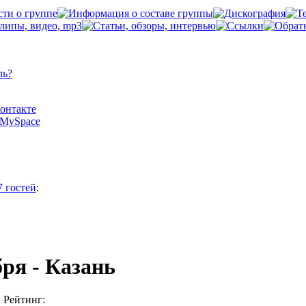
ль?
Контакте
а MySpace
7 гостей
:
бря - Казань
Рейтинг: