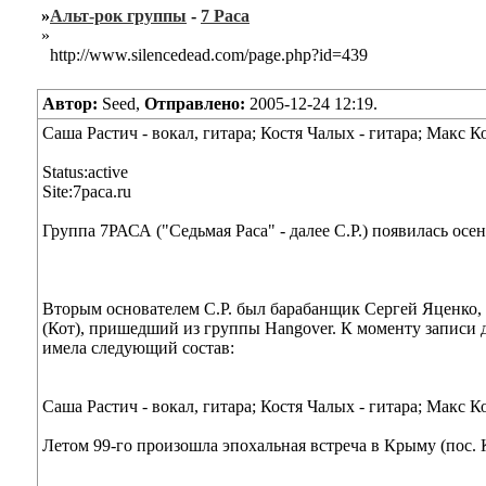
»
Альт-рок группы
-
7 Раса
»
http://www.silencedead.com/page.php?id=439
Автор:
Seed,
Отправлено:
2005-12-24 12:19.
Саша Растич - вокал, гитара; Костя Чалых - гитара; Макс К
Status:active
Site:7paca.ru
Группа 7РАСА ("Седьмая Раса" - далее С.Р.) появилась ос
Вторым основателем С.Р. был барабанщик Сергей Яценко
(Кот), пришедший из группы Hangover. К моменту записи д
имела следующий состав:
Саша Растич - вокал, гитара; Костя Чалых - гитара; Макс К
Летом 99-го произошла эпохальная встреча в Крыму (пос. 