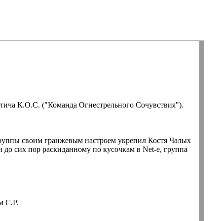
стича К.О.С. ("Команда Огнестрельного Сочувствия").
группы своим гранжевым настроем укрепил Костя Чалых
 до сих пор раскиданному по кусочкам в Net-е, группа
м С.Р.