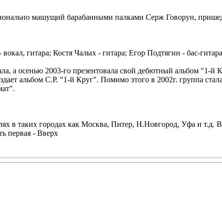
ционально машущий барабанными палками Серж Говорун, прише
вокал, гитара; Костя Чалых - гитара; Егор Подтягин - бас-гитар
сала, а осенью 2003-го презентовала свой дебютный альбом "1-й
здает альбом С.Р. "1-й Круг". Помимо этого в 2002г. группа ст
ат".
алях в таких городах как Москва, Питер, Н.Новгород, Уфа и т.д. 
ть первая - Вверх