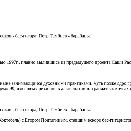
озаков - бас-гитара; Петр Тамбиев - барабаны.
енью 1997г., плавно вылившись из предыдущего проекта Саши Ра
, ныне занимающийся духовными практиками. Чуть позже ядро 
емо-99, имевшему резонанс в альтернативно-гранжевых кругах и
озаков - бас-гитара; Петр Тамбиев - барабаны.
Коктебель) с Егором Подтягиным, ставшим вскоре бас-гитаристо