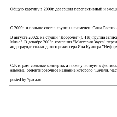
Общую картину в 2000г. довершил перспективный и эмо
С 2000г. и поныне состав группы неизменен: Саша Растич - 
В августе 2002г. на студии "Добролет"(С-Пб) группа запи
Music". В декабре 2003г. компания "Мистерия Звука" переи
андеграунде голландского режиссера Яна Куипера "Неформ
С.Р. играет сольные концерты, а также участвует в фестив
альбома, ориентировочное название которого "Качели. Час
posted by 7paca.ru