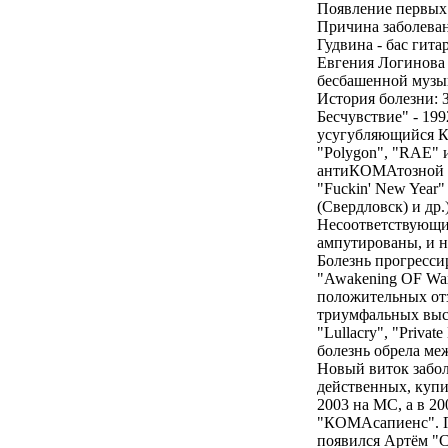
Появление первых 
Причина заболева
Гудвина - бас гита
Евгения Логинова 
бесбашенной музы
История болезни: 
Бесчувствие" - 1992
усугубляющийся КО
"Polygon", "RAE" 
антиКОМАтозной те
"Fuckin' New Year"
(Свердловск) и д
Несоответствующие
ампутированы, и н
Болезнь прогресси
"Awakening OF Wax
положительных от
триумфальных выст
"Lullacry", "Priv
болезнь обрела ме
Новый виток заболе
действенных, куп
2003 на MC, а в 2
"КОМАсапиенс". По
появился Артём "С