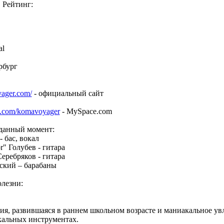
Рейтинг:
al
рбург
ager.com/
- официальный сайт
e.com/komavoyager
- MySpace.com
 данный момент:
 бас, вокал
r" Голубев - гитара
еребряков - гитара
ский – барабаны
олезни:
я, развившаяся в раннем школьном возрасте и маниакальное ув
кальных инструментах.