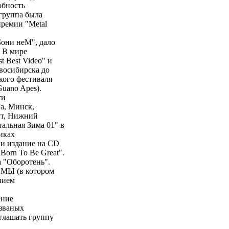
обность
 группа была
премии "Metal
Бони неМ", дало
и В мире
t Best Video" и
восибирска до
кого фестиваля
Guano Apes).
ти
а, Минск,
ут, Нижний
альная Зима 01" в
иках
) и издание на CD
Born To Be Great".
а "Оборотень".
ОМЫ (в котором
нием
ение
азваных
глашать группу