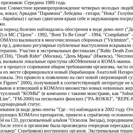
признаков: Середина 1989 года.
ния: Совместное времяпрепровождение четверых молодых людей
ра, вокал; Аркадия "Парамона" Лебедева - гитара; "Ника" Голубев
- барабаны) с целью сдвигания крыш себе и окружающим посред
ки.
За период болезни наблюдались обострения в виде демо-лент ("Д
) и МС ("Цепи" - 1992, "Born To Be Great" - 1994, "Compilation" -
МАтоз выливался в многочисленных сборниках ("Victimizer", "C
и пр.), довольно регулярные публичные выступления вскрывали 
рапии. Участие в экстремальных фестивалях ("Baltic Death Zone
 (СПб), "Death Rider" (Москва), "День Мрака" (Ижевск), "Necron
р.), вызывали локальные приступы оКОМенения и КОМА-мании.
 в процессе созревания общим требованиям организма, части о
а их месте сформировался новый (барабанщик Анатолий Натаров
ровала. Это привело к появлению на свет новой сверхмощной 
 Figures" 2000), получившей в соответствующей литературе не 
зывов и втянувшей в КОМАтоз множество новых невинных жерт
уплений "КОМЫ" (в компании с такими монстрами, как "Suburb
ate Line", "FM-2000) на нескольких финских ("PA-ROKKI", "REPE
ждународный статус.
вания (в виде демо-ленты "Где - то) наблюдался в 2002 году. От
ирующих КОМАтоз препаратов, привело к серьёзному осложне
004 на CD, русскоязычный альбом "Осколок Звезды), породившем
сле этого в организме была произведена очередная пересадка 
ильвер" Серебряков) внутренних органов. Экстремальная терап