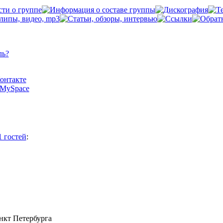
ль?
Контакте
а MySpace
1 гостей
:
анкт Петербурга