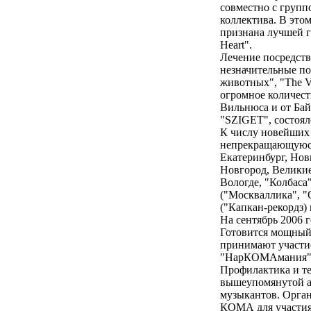
совместно с групп
коллектива. В этом
признана лучшей г
Heart".
Лечение посредств
незначительные по
животных", "The Ver
огромное количест
Вильнюса и от Бай
"SZIGET", состояло
К числу новейших 
непрекращающуюся 
Екатеринбург, Нов
Новгород, Великие
Вологде, "Колбаса"
("Москваллика", "О
("Капкан-рекордз)
На сентябрь 2006 
Готовится мощный 
принимают участие
"НарКОМАмания"
Профилактика и т
вышеупомянутой ау
музыкантов. Орган
КОМА для участия