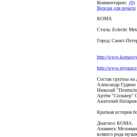
Комментарии:
(0)
Версия для печати
КОМА
Стиль: Eclectic Met
Город: Санкт-Пете
http://www.komavoy
http://www.myspac
Состав группы на
Александр Гудвин -
Николай "Destructo
Артём "Сильвер" С
Анатолий Натаров
Краткая история б
Диагноз: КОМА.
Анамнез: Меломани
всякого рода музы