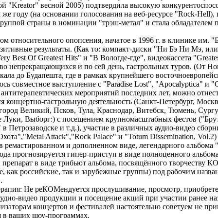
ой "Kreator" весной 2005) подтвердила высокую конкурентоспос
 же году (на основании голосования на веб-ресурсе "Rock-Hell),
руппой страны в номинации "трэш-метал" и стала обладателем 
ом относительного опопсения, начатое в 1996 г. в клинике им. "
зитивные результаты. (Как то: компакт-диски "Ни Бэ Ни Мэ, ил
y Best Of Greatest Hits" и "В Вологде-где", видеокассета "Greates
во непрекращающихся и по сей день, гастрольных туров. (От Но
кала до Будапешта, где в рамках крупнейшего восточноевропейс
сь совместное выступление с "Paradise Lost", "Apocalyptica" и "
антитерапевтических мероприятий последних лет, можно отнес
концертно-гастрольную деятельность (Санкт-Петербург, Москв
город Великий, Псков, Тула, Краснодар, Витебск, Тюмень, Сург
 Луки, Выборг:) с посещением крупномасштабных фестов ("Брут
 в Петрозаводске и т.д.), участие в различных аудио-видео сборн
хота","Metal Attack","Rock Palace" и "Totum Dissemination, Vol.2
 в ремастированном и дополненном виде, легендарного альбома "
года прогнозируется гипер-приступ в виде полноценного альбом
препарат в виде трибьют альбома, посвящённого творчеству К
, как российские, так и зарубежные группы) под рабочим назва
.
ерапия: Не реКОМендуется прослушивание, просмотр, приобрет
дио-видео продукции и посещение акций при участии ранее н
изаторам концертов и фестивалей настоятельно советуем не при
 в ваших шоу-программах.