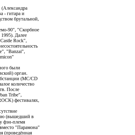
 (Александра
а - гитара и
ством брутальной,
емо-90", "Скорбное
 1995). Далее
astle Rock",
несостоятельность
", "Banzai",
omicon"
ного были
ский) орган.
субстанции (MC/CD
малое количество
в. После
an Tribe",
-ROCK) фестивалях,
сутствие
нию (вышедший в
у фэн-племя
(вместо "Парамона"
ия (проведённая