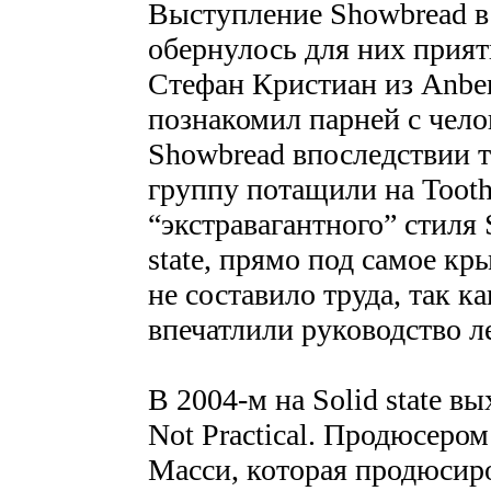
Выступление Showbread в
обернулось для них прия
Стефан Кристиан из Anber
познакомил парней с чело
Showbread впоследствии т
группу потащили на Tooth 
“экстравагантного” стиля 
state, прямо под самое к
не составило труда, так к
впечатлили руководство л
В 2004-м на Solid state вы
Not Practical. Продюсеро
Масси, которая продюсиро