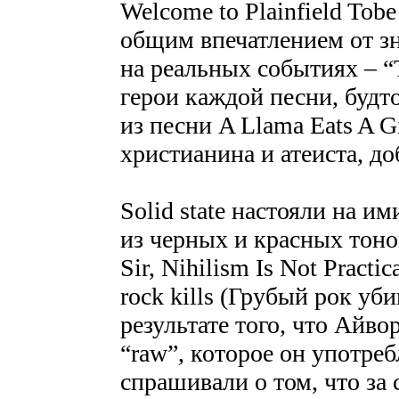
Welcome to Plainfield Tob
общим впечатлением от зн
на реальных событиях – “
герои каждой песни, будт
из песни A Llama Eats A G
христианина и атеиста, доб
Solid state настояли на и
из черных и красных тоно
Sir, Nihilism Is Not Pract
rock kills (Грубый рок уби
результате того, что Айво
“raw”, которое он употреб
спрашивали о том, что за