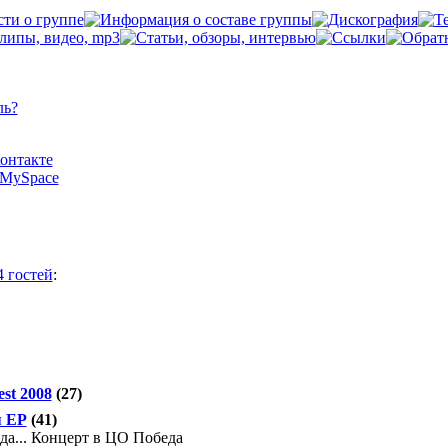
ль?
Контакте
а MySpace
4 гостей
:
st 2008
(27)
я ЕР
(41)
ода... Концерт в ЦО Победа