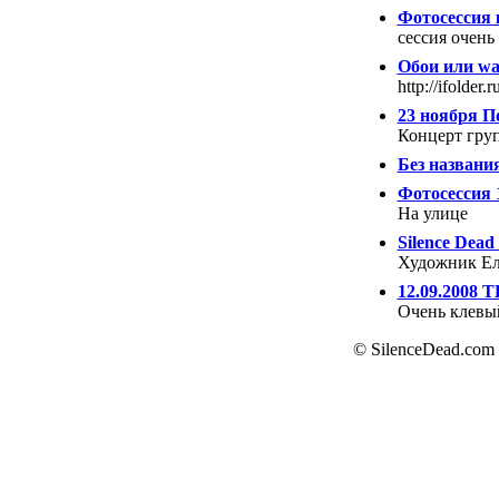
Фотосессия 
сессия очень
Обои или wa
http://ifolde
23 ноября П
Концерт груп
Без названи
Фотосессия 
На улице
Silence Dead
Художник Ел
12.09.2008
Очень клевый
© SilenceDead.com