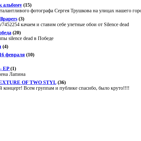
к альбому
(15)
 талантливого фотографа Сергея Трушкова на улицах нашего горо
llpapers
(3)
r.ru/7452254 качаем и ставим себе улетные обои от Silence dead
обеда
(20)
пы silence dead в Победе
я
(4)
16 февраля
(10)
 - EP
(1)
ена Лапина
 TEXTURE OF TWO STYL
(36)
 концерт! Всем группам и публике спасибо, было круто!!!!