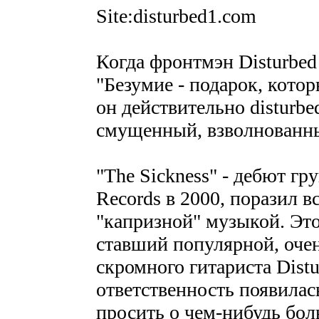
Site:disturbed1.com
Когда фронтмэн Disturbe
"Безумие - подарок, котор
он действительно disturbe
смущенный, взволнованн
"The Sickness" - дебют гр
Records в 2000, поразил в
"капризной" музыкой. Это
ставший популярной, очен
скромного гитариста Distu
ответственность появилас
просить о чем-нибудь бо