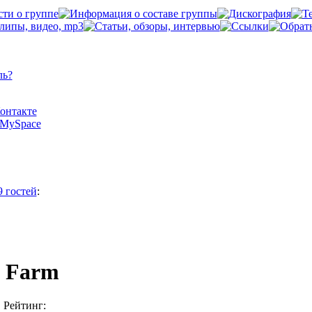
ль?
Контакте
а MySpace
9 гостей
:
t Farm
Рейтинг: