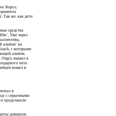
нс Корсо,
перимента
 Так же, как дети
нные средства
its`. Уже через
коллектива,
 альбом` на
Roach, с которыми
дующий альбом.
 Orgy), вышел в
ендарного хита
нийцев вошел в
 попал в
ицу с серьезными
я и продолжили
канты доверили