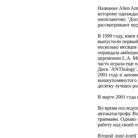
Название Alien An
которому однажды п
инопланетян: `Доп
рассматривают мур
В 1999 году, имея 
выпустили первый д
несколько месяцев
оправдала амбиции
церемонии L.A. Mu
часто играла еще н
Диск `ANThology`,
2001 году и запом
вышеупомянутого М
десятку лучших рок
В марте 2001 года
Во время последую
автокатастрофу. В
травмами. Однако 
работу над своей 
Второй лонг-плей 