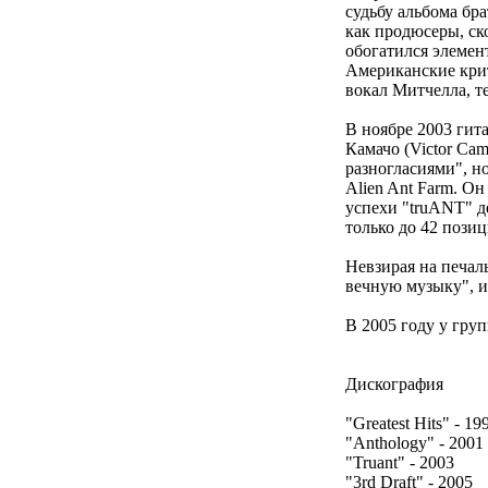
судьбу альбома бр
как продюсеры, ско
обогатился элемен
Американские крит
вокал Митчелла, т
В ноябре 2003 гит
Камачо (Victor Ca
разногласиями", н
Alien Ant Farm. О
успехи "truANT" д
только до 42 позиц
Невзирая на печал
вечную музыку", и
В 2005 году у гру
Дискография
"Greatest Hits" - 19
"Anthology" - 2001
"Truant" - 2003
"3rd Draft" - 2005