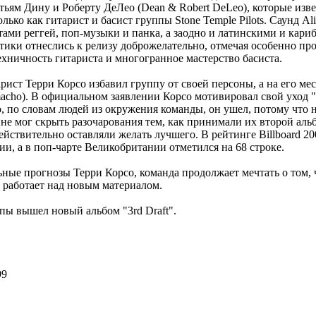
атьям Дину и Роберту ДеЛео (Dean & Robert DeLeo), которые изве
лько как гитарист и басист группы Stone Temple Pilots. Саунд Al
тами реггей, поп-музыки и панка, а заодно и латинскими и кар
ики отнеслись к релизу доброжелательно, отмечая особенно п
ехничность гитариста и многогранное мастерство басиста.
арист Терри Корсо избавил группу от своей персоны, а на его м
macho). В официальном заявлении Корсо мотивировал свой уход 
о, по словам людей из окружения команды, он ушел, потому что н
н не мог скрыть разочарования тем, как принимали их второй ал
ействительно оставляли желать лучшего. В рейтинге Billboard 20
ии, а в поп-чарте Великобритании отметился на 68 строке.
ьные прогнозы Терри Корсо, команда продолжает мечтать о том, 
 работает над новым материалом.
ппы вышел новый альбом "3rd Draft".
99