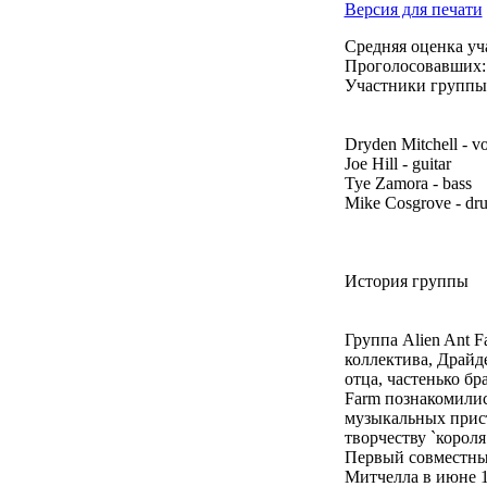
Версия для печати
Средняя оценка уч
Проголосовавших:
Участники группы 
Dryden Mitchell - vo
Joe Hill - guitar
Tye Zamora - bass
Mike Cosgrove - dr
История группы
Группа Alien Ant 
коллектива, Драйд
отца, частенько б
Farm познакомилис
музыкальных прист
творчеству `корол
Первый совместный
Митчелла в июне 19