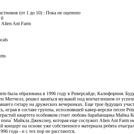
астников (от 1 до 10) : Пока не оценено
 0
Alien Ant Farm
cals
ums
Farm была образована в 1996 году в Риверсайде, Калифорния. Б
ен Митчелл, решил заняться музыкой под впечатлением от успех
равшего гитару на дружеских вечеринках. Еще трое будущих участ
ь, играя в составе группы, исполнявшей кавер-версии песен Prim
растий квартета особняком стоит любовь барабанщика Майка К
я попа` Майкла Джексону, которая еще сослужит Alien Ant Farm н
 концерт на основе уже собственного материала ребята отыгра
96 года - и с тех пор не расстаются.