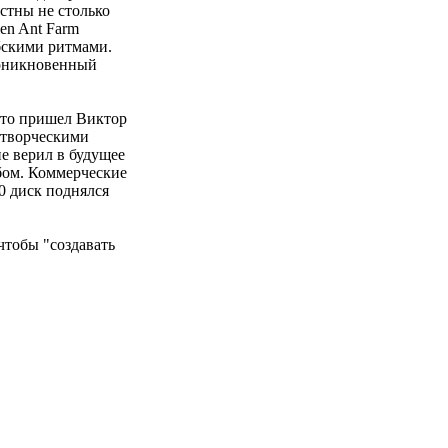
стны не столько
ien Ant Farm
ибскими ритмами.
роникновенный
есто пришел Виктор
"творческими
е верил в будущее
ьбом. Коммерческие
0 диск поднялся
чтобы "создавать