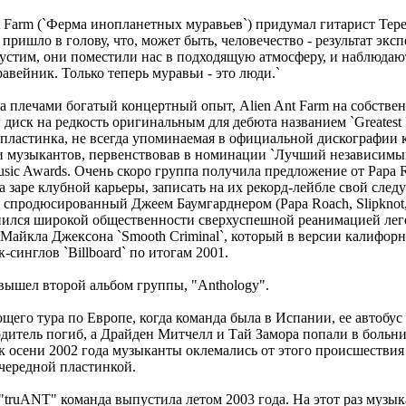
t Farm (`Ферма инопланетных муравьев`) придумал гитарист Тере
ришло в голову, что, может быть, человечество - результат экс
устим, они поместили нас в подходящую атмосферу, и наблюдают.
авейник. Только теперь муравьи - это люди.`
за плечами богатый концертный опыт, Alien Ant Farm на собстве
иск на редкость оригинальным для дебюта названием `Greatest H
 пластинка, не всегда упоминаемая в официальной дискографии 
 музыкантов, первенствовав в номинации `Лучший независимый
sic Awards. Очень скоро группа получила предложение от Papa 
а заре клубной карьеры, записать на их рекорд-лейбле свой сле
 спродюсированный Джеем Баумгарднером (Papa Roach, Slipknot,
нился широкой общественности сверхуспешной реанимацией лег
айкла Джексона `Smooth Criminal`, который в версии калифор
-синглов `Billboard` по итогам 2001.
 вышел второй альбом группы, "Anthology".
щего тура по Европе, когда команда была в Испании, ее автобус
одитель погиб, а Драйден Митчелл и Тай Замора попали в больн
к осени 2002 года музыканты оклемались от этого происшестви
очередной пластинкой.
"truANT" команда выпустила летом 2003 года. На этот раз музы