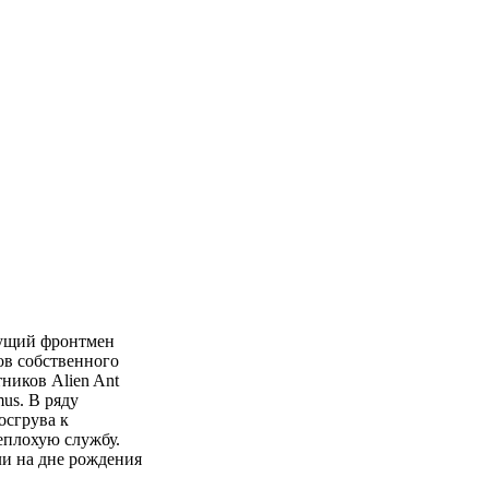
удущий фронтмен
ов собственного
ников Alien Ant
us. В ряду
осгрува к
еплохую службу.
ли на дне рождения