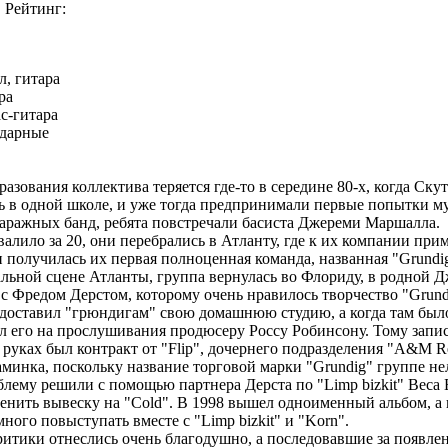
Рейтинг:
л, гитара
ра
ас-гитара
ударные
азования коллектива теряется где-то в середине 80-х, когда Ску
 в одной школе, и уже тогда предпринимали первые попытки м
гаражных банд, ребята повстречали басиста Джереми Маршалла.
алило за 20, они перебрались в Атланту, где к их компании при
и получилась их первая полноценная команда, названная "Grund
альной сцене Атланты, группа вернулась во Флориду, в родной 
с Фредом Дерстом, которому очень нравилось творчество "Grund
доставил "грюндигам" свою домашнюю студию, а когда там было
л его на прослушивания продюсеру Россу Робинсону. Тому запис
 руках был контракт от "Flip", дочернего подразделения "A&M R
аминка, поскольку название торговой марки "Grundig" группе не
блему решили с помощью партнера Дерста по "Limp bizkit" Веса 
нить вывеску на "Cold". В 1998 вышел одноименный альбом, а 
ного повыступать вместе с "Limp bizkit" и "Korn".
ритики отнеслись очень благодушно, а последовавшие за появле