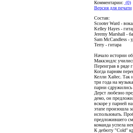
Комментарии:
(0)
Версия для печати
Состав:
Scooter Ward - вока
Kelley Hayes - гита
Jeremy Marshall - б
Sam McCandless - 
Terry - гитара
Начало истории обр
Маккэндлс учились
Переиграв в ряде 
Когда парням перев
Келли Хайес. Так 
три года на музык
парни сдружились 
Дерст любезно пре
демо, он предложи
вскоре у парней на
этапе произошла з
использовать. Про
предложившего сме
команда успела нем
К дебюту "Cold" к