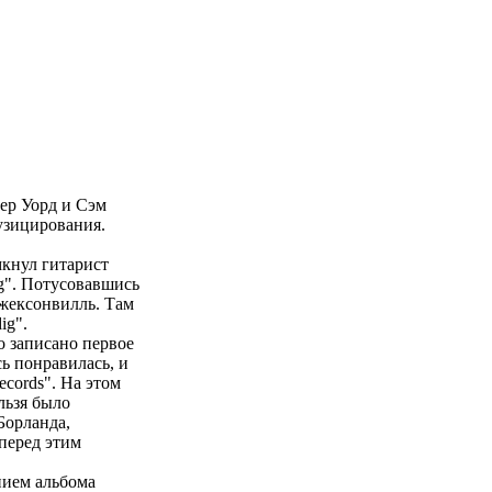
тер Уорд и Сэм
узицирования.
мкнул гитарист
ig". Потусовавшись
Джексонвилль. Там
ig".
 записано первое
ь понравилась, и
ecords". На этом
льзя было
Борланда,
перед этим
нием альбома