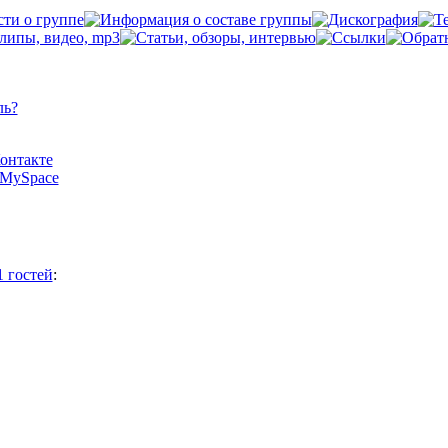
ль?
Контакте
а MySpace
1 гостей
: