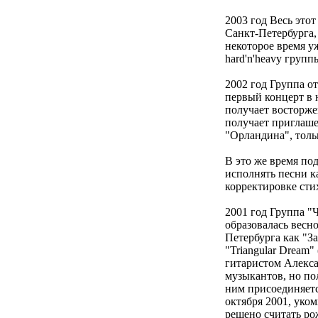
2003 год Весь это
Санкт-Петербурга,
некоторое время у
hard'n'heavy групп
2002 год Группа от
первый концерт в 
получает восторже
получает приглаше
"Орландина", толь
В это же время по
исполнять песни ка
корректировке сти
2001 год Группа "
образовалась весно
Петербурга как "З
"Triangular Dream"
гитаристом Алекса
музыкантов, но пол
ним присоединяетс
октября 2001, уко
решено считать ро