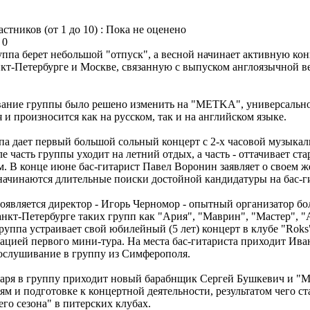
астников (от 1 до 10) : Пока не оценено
 0
уппа берет небольшой "отпуск", а весной начинает активную ко
нкт-Петербурге и Москве, связанную с выпуском англоязычной 
ание группы было решено изменить на "METKA", универсальное
и произносится как на русском, так и на английском языке.
ппа дает первый большой сольный концерт с 2-х часовой музыка
е часть группы уходит на летний отдых, а часть - оттачивает ст
м. В конце июне бас-гитарист Павел Воронин заявляет о своем 
о начинаются длительные поиски достойной кандидатуры на бас-ги
оявляется директор - Игорь Черномор - опытный организатор бо
анкт-Петербурге таких групп как "Ария", "Маврин", "Мастер", "
руппа устраивает свой юбилейный (5 лет) концерт в клубе "Roks
зацией первого мини-тура. На места бас-гитариста приходит Ива
ослушивание в группу из Симферополя.
варя в группу приходит новый барабнщик Сергей Бушкевич и "М
м и подготовке к концертной деятельности, результатом чего ст
го сезона" в питерских клубах.