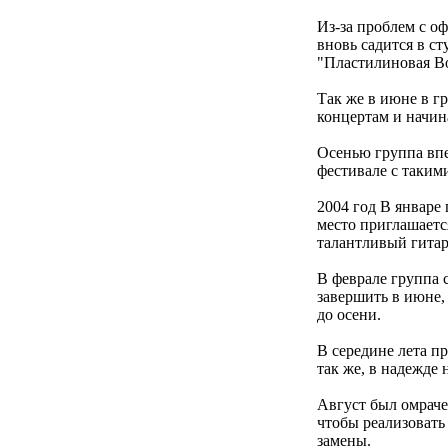
Из-за проблем с о
вновь садится в с
"Пластилиновая В
Так же в июне в г
концертам и начин
Осенью группа впе
фестивале с таким
2004 год В январе 
место приглашаетс
талантливый гитар
В феврале группа с
завершить в июне,
до осени.
В середине лета п
так же, в надежде 
Август был омраче
чтобы реализовать
замены.