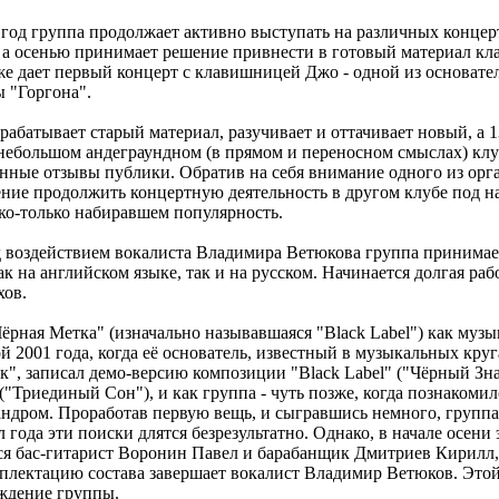
т год группа продолжает активно выступать на различных конце
 а осенью принимает решение привнести в готовый материал кл
же дает первый концерт с клавишницей Джо - одной из основат
ы "Горгона".
рабатывает старый материал, разучивает и оттачивает новый, а 
небольшом андеграундном (в прямом и переносном смыслах) клуб
нные отзывы публики. Обратив на себя внимание одного из орга
ние продолжить концертную деятельность в другом клубе под н
ко-только набиравшем популярность.
д воздействием вокалиста Владимира Ветюкова группа принима
к на английском языке, так и на русском. Начинается долгая раб
хов.
Чёрная Метка" (изначально называвшаяся "Black Label") как муз
й 2001 года, когда её основатель, известный в музыкальных круг
ак", записал демо-версию композиции "Black Label" ("Чёрный Зна
 ("Триединый Сон"), и как группа - чуть позже, когда познакомилс
ндром. Проработав первую вещь, и сыгравшись немного, групп
 года эти поиски длятся безрезультатно. Однако, в начале осени 
я бас-гитарист Воронин Павел и барабанщик Дмитриев Кирилл, 
мплектацию состава завершает вокалист Владимир Ветюков. Это
ждение группы.