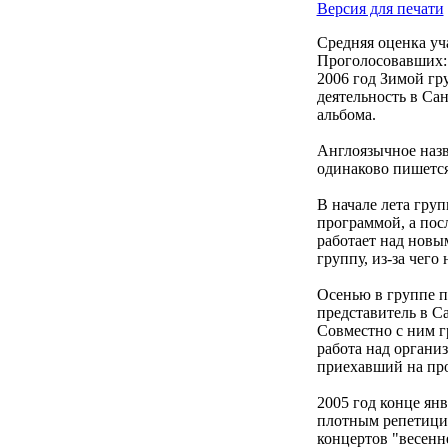
Версия для печати
Средняя оценка уч
Проголосовавших:
2006 год Зимой гр
деятельность в Са
альбома.
Англоязычное назв
одинаково пишется 
В начале лета гру
программой, а посл
работает над новы
группу, из-за чег
Осенью в группе п
представитель в С
Совместно с ним г
работа над органи
приехавший на пр
2005 год конце ян
плотным репетиция
концертов "весенне