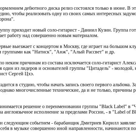
формлением дебютного диска релиз состоялся только в июне. В э
тудию, чтобы реализовать одну из своих самых интересных задум
орона".
руппу приходит новый соло-гитарист - Даниил Кузин. Группа го
ает работу над совершенно новым материалом.
рвые выезжает с концертом в Москву, где играет на большом кл
и группами как "Натиск", "Анж", "Алый Рассвет" и др.
по неким причинам из состава исключается соло-гитарист Алекса
я один из лидеров и основателей группы "Цитадель" - молодой, 
ист Сергей Цхэ.
адится в студию, чтобы начать запись своего первого альбома. 
 однако многочисленные технические, да и не только, причины р
ринимается решение о переименовании группы "Black Label" в "
на англоязычное исполнение за пределами России, - в "Label of Bl
н следующим событием - барабанщик Дмитриев Кирилл заявляет 
 себя в музыке совершенно иной направленности, начинаются п