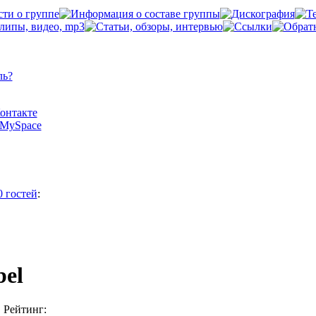
ль?
Контакте
а MySpace
0 гостей
:
bel
Рейтинг: