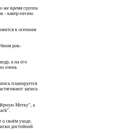
то же время группа
ок - кавер-песню
товится к осенним
убном рок-
ндр, а на его
но очень
Запись планируется
астягивают запись
Чёрную Метку", а
ack".
о своём уходе,
оиски достойной