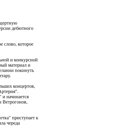
нцертную
версии дебютного
 слово, которое
льной и конкурсной
арый материал и
желании покинуть
тару.
льших концертов,
Артерия".
" и начинается
н Ветрогонов,
етка" приступает к
ала череда