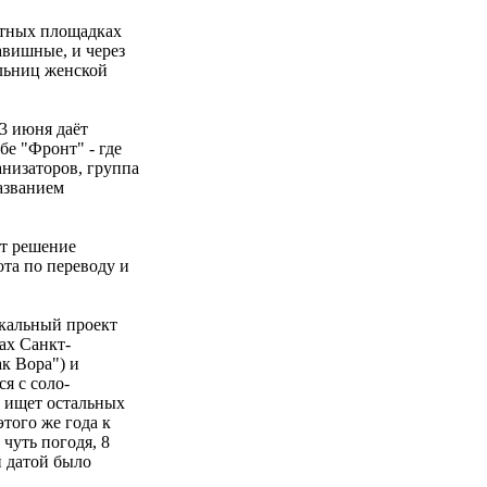
ртных площадках
авишные, и через
ельниц женской
13 июня даёт
е "Фронт" - где
низаторов, группа
азванием
ет решение
ота по переводу и
ыкальный проект
ах Санкт-
к Вора") и
я с соло-
а ищет остальных
этого же года к
чуть погодя, 8
й датой было