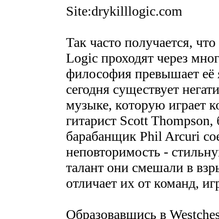
Site:drykilllogic.com
Так часто получается, что
Logic проходят через мног
философия превышает её я
сегодня существует негат
музыке, которую играет ко
гитарист Scott Thompson,
барабанщик Phil Arcuri с
неповторимость - стильну
талант они смешали в взр
отличает их от команд, и
Образовавшись в Westchest