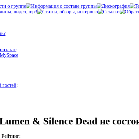
ль?
Контакте
а MySpace
3 гостей
:
Lumen & Silence Dead не состо
Рейтинг: