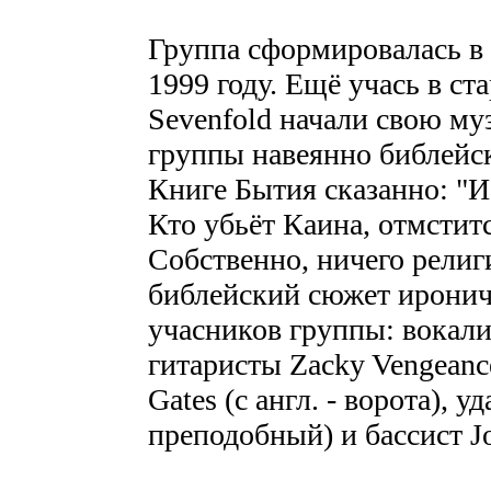
Группа сформировалась в
1999 году. Ещё учась в с
Sevenfold начали свою му
группы навеянно библейс
Книге Бытия сказанно: "И 
Кто убьёт Каина, отмстится
Собственно, ничего религи
библейский сюжет иронич
учасников группы: вокалис
гитаристы Zacky Vengeance 
Gates (с англ. - ворота), у
преподобный) и бассист Joh