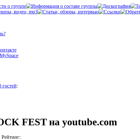
ль?
Контакте
а MySpace
0 гостей
:
CK FEST на youtube.com
Рейтинг: