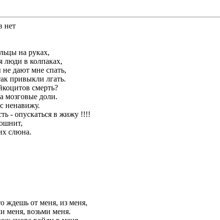
в нет
льцы на руках,
 люди в колпаках,
не дают мне спать,
ак привыкли лгать.
йкоцитов смерть?
а мозговые доли.
ас ненавижу.
ь - опускаться в жижу !!!!
тошнит,
их слюна.
то ждешь от меня, из меня,
ми меня, возьми меня.