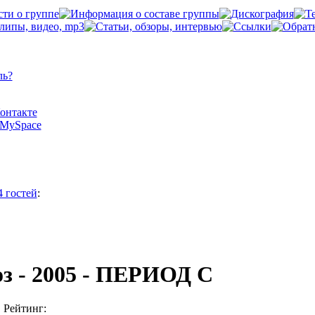
ль?
Контакте
а MySpace
4 гостей
:
з - 2005 - ПЕРИОД С
Рейтинг: