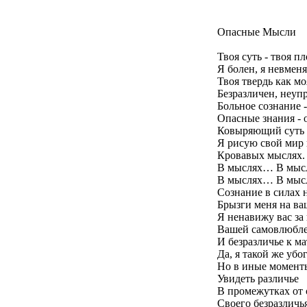
Опасные Мысли
Твоя суть - твоя пл
Я болен, я невменя
Твоя твердь как мо
Безразличен, неуп
Больное сознание 
Опасные знания - 
Ковыряющий суть 
Я рисую свой мир 
Кровавых мыслях.
В мыслях… В мы
В мыслях… В мы
Сознание в силах 
Брызги меня на ва
Я ненавижу вас за
Вашей самовлюбл
И безразличье к м
Да, я такой же убо
Но в иные момент
Увидеть различье
В промежутках от 
Своего безразличья