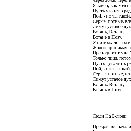
Через ложь, через 
Я такой, как хочеш
Пусть утонет в рад
Пой, - но ты такой,
Серые, потные, в
Лижут усталое пух
Встань, Встань,
Встань в Позу.
У потных ног ты не
Жадно принимая по
Преподносит мне б
Только лишь потому
Пусть - утонит в р
Пой, - но ты такой,
Серые, потные, в
Лижут усталое пух
Встань, Встань,
Встань в Позу.
Люди На Б-люди
Прекрасное начало