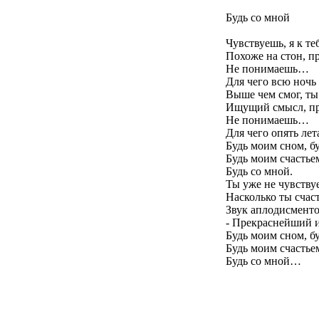
Будь со мной
Чувствуешь, я к те
Похоже на стон, п
Не понимаешь…
Для чего всю ночь
Выше чем смог, ты 
Ищущий смысл, пр
Не понимаешь…
Для чего опять лет
Будь моим сном, б
Будь моим счастьем
Будь со мной.
Ты уже не чувству
Насколько ты счаст
Звук аплодисмент
- Прекраснейший и
Будь моим сном, б
Будь моим счастьем
Будь со мной…