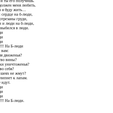
 и ты его получишь.
 должен меня любить.
но я буду жить…
 сердце на б-люди,
отрезаны груди,
и и люди на б-люди,
 выбился в люди.
ди
ди
ди
!!! На Б-люди
 вам:
мя движенья?
тво вины?
ки уничтоженья?
во себя?
 шеях не жмут?
липнет к лапам.
 идут.
ди
ди
ди
!!! На Б-люди.