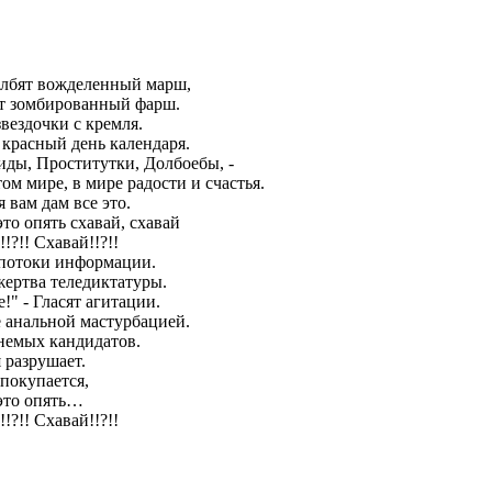
олбят вожделенный марш,
т зомбированный фарш.
вездочки с кремля.
 красный день календаря.
ды, Проститутки, Долбоебы, -
том мире, в мире радости и счастья.
я вам дам все это.
то опять схавай, схавай
!?!! Схавай!!?!!
потоки информации.
жертва теледиктатуры.
!" - Гласят агитации.
 анальной мастурбацией.
немых кандидатов.
 разрушает.
 покупается,
это опять…
!?!! Схавай!!?!!