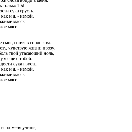
нож снова войди в меня.
ь только ТЫ.
ости сука грусть.
 как и я, - немой.
лажные массы
лое мясо.
 смог, гоняя в горле ком.
зу, чувствую жизни прозу.
оль твой угасающий ноль,
 я еще с тобой.
адости сука грусть.
 как и я, - немой.
лажные массы
лое мясо.
 и ты меня учишь,