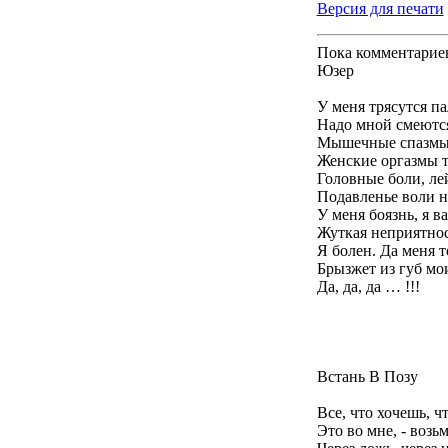
Версия для печати
Пока комментарие
Юзер
У меня трясутся па
Надо мной смеются
Мышечные спазмы 
Женские оргазмы т
Головные боли, ле
Подавленье воли н
У меня боязнь, я в
Жуткая неприятност
Я болен. Да меня 
Брызжет из губ мо
Да, да, да … !!!
Встань В Позу
Все, что хочешь, ч
Это во мне, - возь