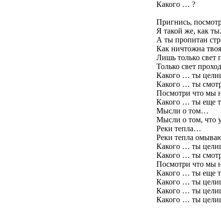
Какого … ?
Пригнись, посмотр
Я такой же, как ты
А ты пропитан стр
Как ничтожна твоя
Лишь только свет 
Только свет проход
Какого … ты целиш
Какого … ты смотр
Посмотри что мы 
Какого … ты еще т
Мысли о том…
Мысли о том, что у
Реки тепла…
Реки тепла омыва
Какого … ты целиш
Какого … ты смотр
Посмотри что мы 
Какого … ты еще т
Какого … ты целиш
Какого … ты целиш
Какого … ты целиш