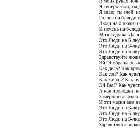
В моих руках нож,
Я теперь твой, ты
Я знаю, ты злой, 
Голова на б-люди и
Люди на б-люди и 
И печень на б-люд
Мозг и душа. Да, я
Это Люди на Б-лю
Это Люди на Б-лю
Это Люди на Б-лю
Здравствуйте люди
Эй! Я обращаюсь к
Как дела? Как вре
Как сон? Как чувс
Как жизнь? Как ру
Эй Вы!? Как чувст
А как проводки на
Замерший асфальт 
И эти маски вам не
Это Люди на Б-лю
Это Люди на Б-лю
Это Люди на Б-лю
Здравствуйте люди