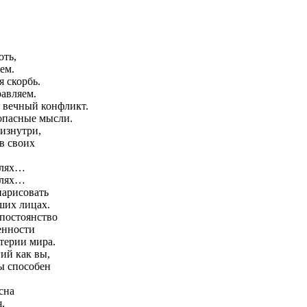
оть,
ем.
я скорбь.
равляем.
- вечный конфликт.
опасные мысли.
изнутри,
в своих
слях…
слях…
нарисовать
ших лицах.
 постоянство
енности
атерии мира.
гий как вы,
ы способен
сна
.