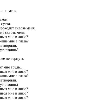
и на меня.
.
ахом.
 суета.
проходит сквозь меня,
ит сквозь меня.
ься мне в лицо?
ишь мне в глаза?
натворили.
ут стоишь?
же не вернуть.
ют мне грудь…
ься мне в лицо?
ишь мне в глаза?
натворили.
ут стоишь?
ься мне в лицо?
ься мне в лицо?
ься мне в лицо?