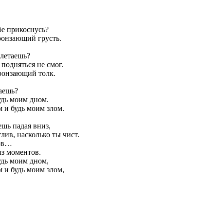
бе прикоснусь?
ронзающий грусть.
 летаешь?
подняться не смог.
онзающий толк.
аешь?
удь моим дном.
 и будь моим злом.
ешь падая вниз,
лив, насколько ты чист.
ов…
з моментов.
удь моим дном,
 и будь моим злом,