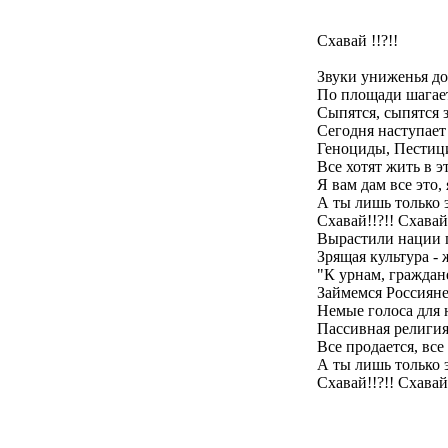
Схавай !!?!!
Звуки униженья д
По площади шагае
Сыпятся, сыпятся з
Сегодня наступает
Геноциды, Пестици
Все хотят жить в э
Я вам дам все это, 
А ты лишь только э
Схавай!!?!! Схавай!
Вырастили нации 
Зрящая культура - 
"К урнам, граждане
Займемся Россияне
Немые голоса для 
Пассивная религия
Все продается, все
А ты лишь только 
Схавай!!?!! Схавай!