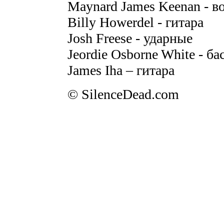
Maynard James Keenan - в
Billy Howerdel - гитара
Josh Freese - ударные
Jeordie Osborne White - ба
James Iha – гитара
© SilenceDead.com