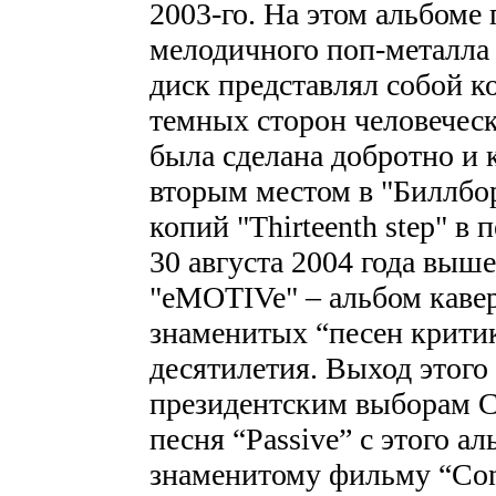
2003-го. На этом альбоме 
мелодичного поп-металла 
диск представлял собой к
темных сторон человечес
была сделана добротно и 
вторым местом в "Биллбор
копий "Thirteenth step" в
30 августа 2004 года выш
"eMOTIVe" – альбом кавер
знаменитых “песен критик
десятилетия. Выход этого
президентским выборам С
песня “Passive” с этого а
знаменитому фильму “Con