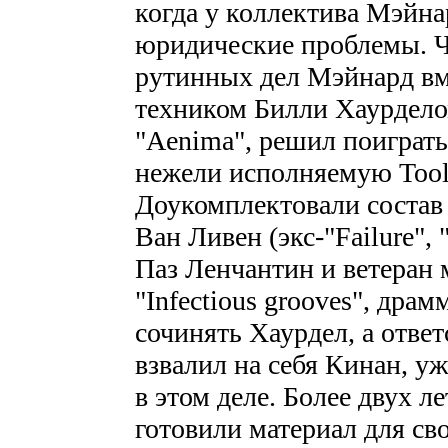
когда у коллектива Мэйна
юридические проблемы. Чт
рутинных дел Мэйнард в
техником Билли Хаурдел
"Aenima", решил поиграт
нежели исполняемую Tool
Доукомплектовали состав "
Ван Ливен (экс-"Failure",
Паз Ленчантин и ветеран 
"Infectious grooves", др
сочинять Хаурдел, а ответ
взвалил на себя Кинан, у
в этом деле. Более двух ле
готовили материал для сво