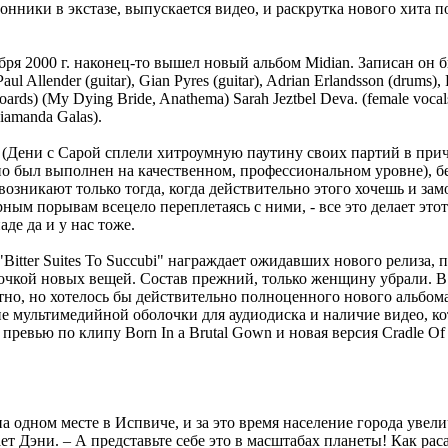
нники в экстазе, выпускается видео, и раскрутка нового хита 
бря 2000 г. наконец-то вышел новый альбом Midian. Записан он б
 Paul Allender (guitar), Gian Pyres (guitar), Adrian Erlandsson (drums),
oards) (My Dying Bride, Anathema) Sarah Jeztbel Deva. (female voca
amanda Galas).
(Дени с Сарой сплели хитроумную паутину своих партий в при
о был выполнен на качественном, профессиональном уровне), б
возникают только тогда, когда действительно этого хочешь и зам
ным порывам всецело переплетаясь с ними, - все это делает это
де да и у нас тоже.
"Bitter Suites To Succubi" награждает ожидавших нового релиза, 
очкой новых вещей. Состав прежний, только женщину убрали. В
тно, но хотелось бы действительно полноценного нового альбом
е мультимедийной оболочки для аудиодиска и наличие видео, ко
 превью по клипу Born In a Brutal Gown и новая версия Cradle Of
а одном месте в Испвиче, и за это время население города увел
ает Дэни. – А представьте себе это в масштабах планеты! Как рас