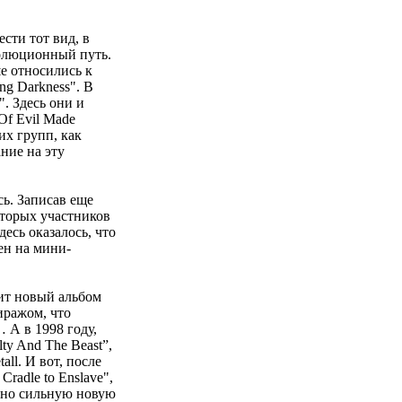
сти тот вид, в
волюционный путь.
ше относились к
ing Darkness". В
. Здесь они и
Of Evil Made
их групп, как
ние на эту
ь. Записав еще
которых участников
есь оказалось, что
ен на мини-
дит новый альбом
иражом, что
 А в 1998 году,
y And The Beast”,
ll. И вот, после
radle to Enslave",
ьно сильную новую