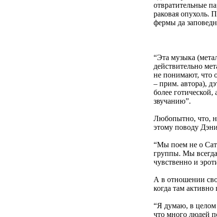
отвратительные па
раковая опухоль. 
фермы да заповедн
“Эта музыка (метал
действительно мет
не понимают, что 
– прим. автора), д
более готической,
звучанию”.
Любопытно, что, на
этому поводу Дэни
“Мы поем не о Сата
группы. Мы всегда
чувственно и эрот
А в отношении сво
когда там активно
“Я думаю, в целом
что много людей п