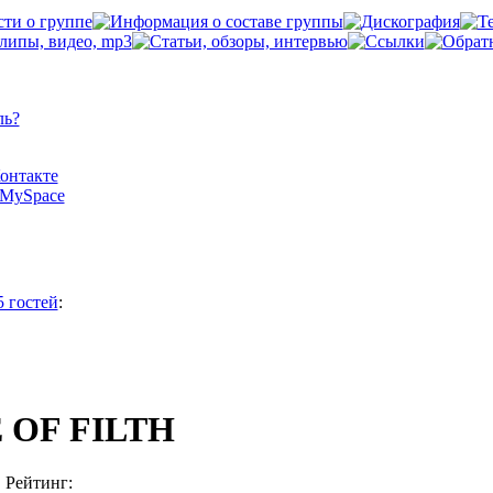
ль?
Контакте
а MySpace
5 гостей
:
 OF FILTH
Рейтинг: