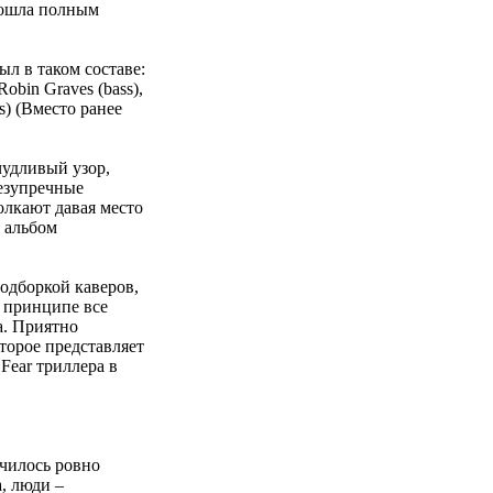
пошла полным
ыл в таком составе:
 Robin Graves (bass),
ls) (Вместо ранее
чудливый узор,
езупречные
олкают давая место
т альбом
подборкой каверов,
 принципе все
а. Приятно
торое представляет
 Fear триллера в
ичилось ровно
а, люди –