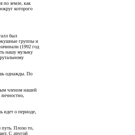
 по земле, как
вокруг которого
талл был
лэкушные группы и
начинали (1992 год
ать нашу музыку
брутальному
ишь однажды. По
ьмым членом нашей
 личностно,
ь идет о периоде,
 путь. Плохо то,
ант. С другой