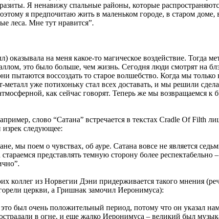
разиты. Я ненавижу спальные районы, которые распространяются
Поэтому я предпочитаю жить в маленьком городе, в старом доме, 
ые леса. Мне тут нравится”.
л) оказывала на меня какое-то магическое воздействие. Тогда ме
аллом, это было больше, чем жизнь. Сегодня люди смотрят на б
они пытаются воссоздать то старое волшебство. Когда мы только 
эт-металл уже потихоньку стал всех доставать, и мы решили сдел
 атмосферной, как сейчас говорят. Теперь же мы возвращаемся к 
пример, слово “Сатана” встречается в текстах Cradle Of Filth л
 изрек следующее:
не, мы поем о чувствах, об ауре. Сатана вовсе не является сед
 стараемся представлять темную сторону более респектабельно –
ично”.
их коллег из Норвегии Дэни придерживается такого мнения (реч
 горели церкви, а Гришнак замочил Иеронимуса):
 это был очень положительный период, потому что он указал нам
острадали в огне, и еще жалко Иеронимуса – великий был музык