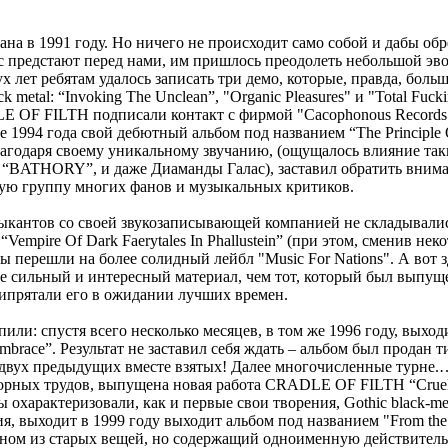
на в 1991 году. Но ничего не происходит само собой и дабы обре
с предстают перед нами, им пришлось преодолеть небольшой э
 лет ребятам удалось записать три демо, которые, правда, боль
ck metal: “Invoking The Unclean”, "Organic Pleasures" и "Total Fuck
 OF FILTH подписали контакт с фирмой "Cacophonous Records"
 1994 года свой дебютный альбом под названием “The Principle 
благодаря своему уникальному звучанию, (ощущалось влияние так
“BATHORY”, и даже Диаманды Галас), заставил обратить внима
ую группу многих фанов и музыкальных критиков.
кантов со своей звукозаписывающей компанией не складывалис
Vempire Of Dark Faerytales In Phallustein” (при этом, сменив не
 перешли на более солидный лейбл "Music For Nations". А вот зд
ее сильный и интересный материал, чем тот, который был выпущ
рипрятали его в ожидании лучших времен.
или: спустя всего несколько месяцев, в том же 1996 году, выхо
brace”. Результат не заставил себя ждать – альбом был продан т
вух предыдущих вместе взятых! Далее многочисленные турне.…
орных трудов, выпущена новая работа CRADLE OF FILTH “Cruelt
охарактеризовали, как и первые свои творения, Gothic black-meta
, выходит в 1999 году выходит альбом под названием "From the C
вном из старых вещей, но содержащий одноименную действител