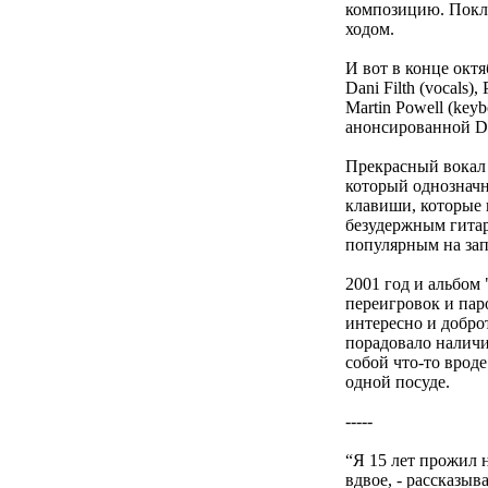
композицию. Покло
ходом.
И вот в конце октя
Dani Filth (vocals),
Martin Powell (keyb
анонсированной Di
Прекрасный вокал 
который однозначн
клавиши, которые 
безудержным гитар
популярным на запа
2001 год и альбом 
переигровок и пар
интересно и добро
порадовало наличи
собой что-то вроде
одной посуде.
-----
“Я 15 лет прожил н
вдвое, - рассказыв