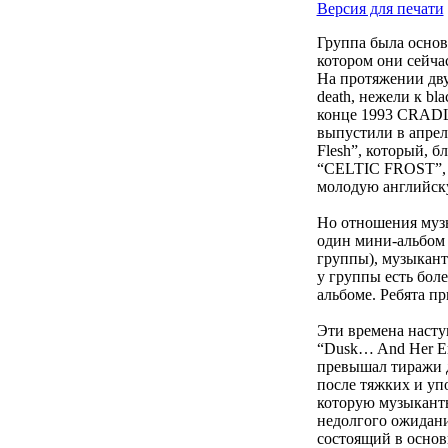
Версия для печати
Группа была основа
котором они сейча
На протяжении двух
death, нежели к bla
конце 1993 CRADLE
выпустили в апреле
Flesh”, который, 
“CELTIC FROST”, 
молодую английск
Но отношения музы
один мини-альбом “
группы), музыканты
у группы есть бол
альбоме. Ребята п
Эти времена наступ
“Dusk… And Her Em
превышал тиражи д
после тяжких и уп
которую музыканты 
недолгого ожидания
состоящий в осно