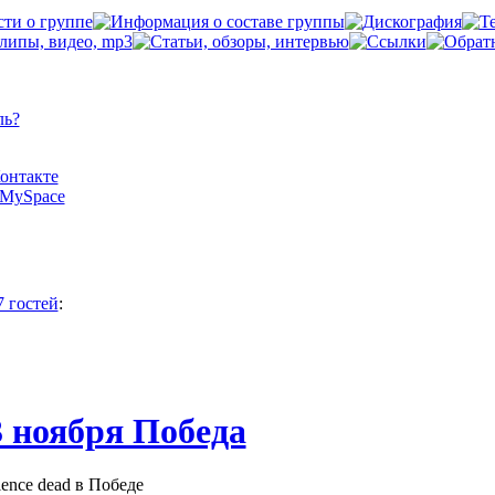
ль?
Контакте
а MySpace
7 гостей
:
3 ноября Победа
ence dead в Победе