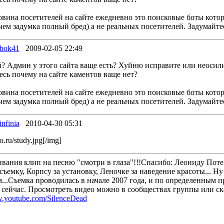
овина посетителей на сайте ежедневно это поисковые боты кото
чем задумка полный бред) а не реальных посетителей. Задумайте
obok41
2009-02-05 22:49
уй? Админ у этого сайта ваще есть? Хуйню исправите или неосил
есь почему на сайте каментов ваще нет?
овина посетителей на сайте ежедневно это поисковые боты кото
чем задумка полный бред) а не реальных посетителей. Задумайте
infinia
2010-04-30 05:31
o.ru/study.jpg[/img]
ивания клип на песню "смотри в глаза"!!!Спасибо: Леониду Пот
съемку, Корпсу за установку, Леночке за наведение красоты... Ну 
м...Съемка проводилась в начале 2007 года, и по определенным 
о сейчас. Просмотреть видео можно в сообществах группы или ск
w.youtube.com/SilenceDead