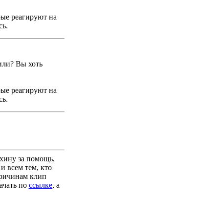
рые реагируют на
сь.
или? Вы хоть
рые реагируют на
сь.
ехину за помощь,
и всем тем, кто
причинам клип
ачать по
ссылке
, а