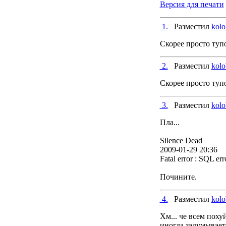
Версия для печати
1.
Разместил
kol
Скорее просто тупо
2.
Разместил
kol
Скорее просто тупо
3.
Разместил
kol
Пла...
Silence Dead
2009-01-29 20:36
Fatal error : SQL er
Почините.
4.
Разместил
kol
Хм... че всем пох
иногда задумывает