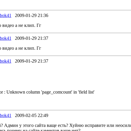
obok41
2009-01-29 21:36
 видео а не клип. Гг
obok41
2009-01-29 21:37
 видео а не клип. Гг
obok41
2009-01-29 21:37
ror : Unknown column 'page_comcount' in 'field list'
obok41
2009-02-05 22:49
уй? Админ у этого сайта ваще есть? Хуйню исправите или неосил
есь почему на сайте каментов ваще нет?