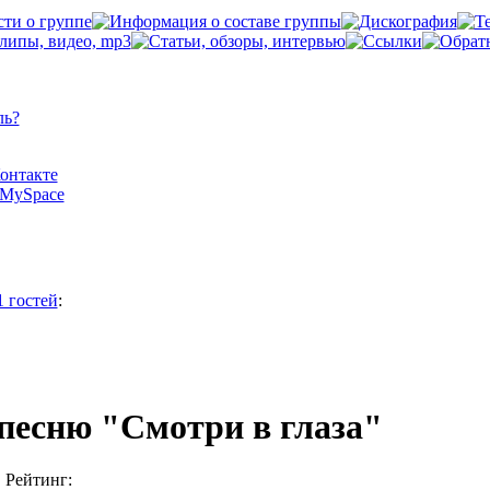
ль?
Контакте
а MySpace
1 гостей
:
песню "Смотри в глаза"
Рейтинг: