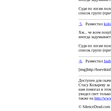
Судя по логам пол
список групп (при
5.
Разместил
kol
Хм... че всем пох
иногда задумывает
Судя по логам пол
список групп (при
6.
Разместил
faub
[img]http://boevikinf
Доступен для скач
Стасу Козыреву за 
нам помогал в это
увидел свет тольк
также на
http://ww
© SilenceDead.com