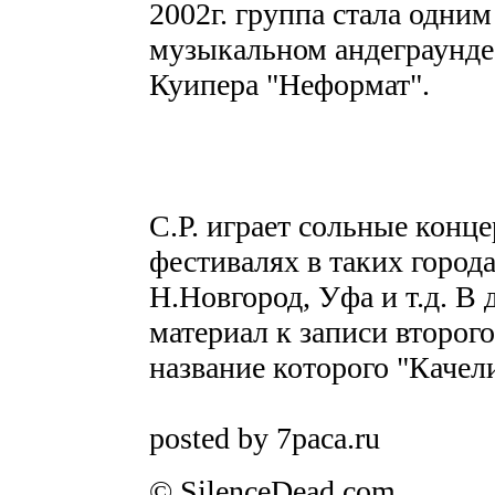
2002г. группа стала одни
музыкальном андеграунде
Куипера "Неформат".
С.Р. играет сольные конце
фестивалях в таких город
Н.Новгород, Уфа и т.д. В 
материал к записи второг
название которого "Качели
posted by 7paca.ru
© SilenceDead.com