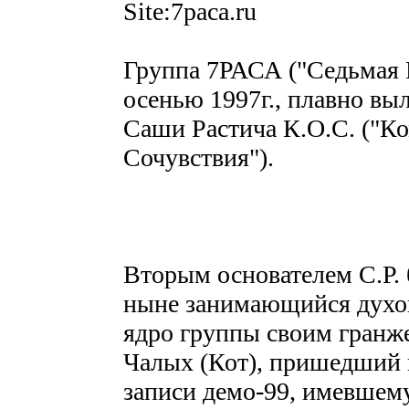
Site:7paca.ru
Группа 7РАСА ("Седьмая Ра
осенью 1997г., плавно в
Саши Растича К.О.С. ("К
Сочувствия").
Вторым основателем С.Р.
ныне занимающийся духо
ядро группы своим гранж
Чалых (Кот), пришедший 
записи демо-99, имевшему