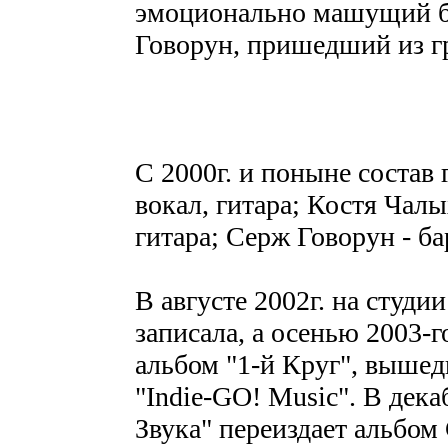
эмоционально машущий б
Говорун, пришедший из г
С 2000г. и поныне состав
вокал, гитара; Костя Чалых
гитара; Серж Говорун - б
В августе 2002г. на студи
записала, а осенью 2003-
альбом "1-й Круг", выше
"Indie-GO! Music". В дек
Звука" переиздает альбом 