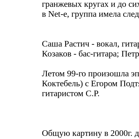
гранжевых кругах и до си
в Net-е, группа имела сл
Саша Растич - вокал, гита
Козаков - бас-гитара; Пет
Летом 99-го произошла эп
Коктебель) с Егором Подт
гитаристом С.Р.
Общую картину в 2000г. 